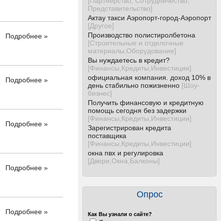
[
Партнёрство, Сотрудничество,
Представительство
]
Актау такси Аэропорт-город-Аэропорт
[
Другое
]
Производство полистиролбетона
Подробнее »
[
Строительные и отделочные
материалы,Оборудование
]
Вы нуждаетесь в кредит?
[
Финансы,Кредиты,Инвестиции
]
официальная компания. доход 10% в
Подробнее »
день стабильно пожизненно
[
Шоу-
бизнес
]
Получить финансовую и кредитную
помощь сегодня без задержки
[
Финансы,Кредиты,Инвестиции
]
Подробнее »
Зарегистрирован кредита
поставщика
[
Финансы,Кредиты,Инвестиции
]
окна пвх и регулировка
[
Двери,Окна,Балконы
]
Подробнее »
Опрос
Подробнее »
Как Вы узнали о сайте?