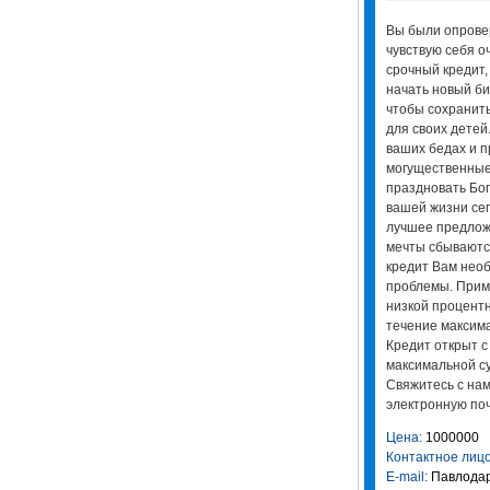
Вы были опрове
чувствую себя 
срочный кредит,
начать новый би
чтобы сохранить
для своих детей
ваших бедах и п
могущественные 
праздновать Бог
вашей жизни сег
лучшее предлож
мечты сбываютс
кредит Вам нео
проблемы. Прим
низкой процентн
течение максима
Кредит открыт с 
максимальной су
Свяжитесь с нам
электронную поч
Цена:
1000000
Контактное лицо
E-mail:
Павлода