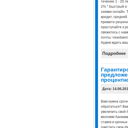
течение 1 - 20 л
2% * Быстрый и
заявки онлайн. 
кредит, средний
примите решени
приступайте к р
свяжитесь с нам
почты: newdawn
будем ждать ваш
Подробнее
Гарантир
предложен
процентн
Дата: 14.06.20
Вам нужна срочна
обратиться? Вам
увеличить свой 
многими банками
ставок и ценных
очистить свои ф