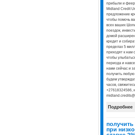
прибыли и феери
Midland Credit 
предложение кр
чтобы помочь ва
всех ваших Шопи
поездок, инвест
домой расширени
кредит и собира
пределах 5 милл
приходят к нам с
чтобы улыбаться
периода и навсе
нами сейчас и з
получить любую 
будем утверждат
часов, свяжитес
+27618324586, и
midland.credits@
Подробнее
получить 
при низк
ставке 2