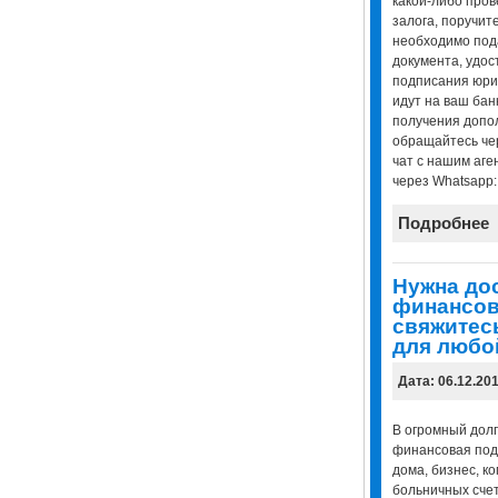
какой-либо пров
залога, поручите
необходимо под
документа, удос
подписания юрид
идут на ваш банк
получения допо
обращайтесь чере
чат с нашим аге
через Whatsapp
Подробнее
Нужна до
финансов
свяжитесь
для любо
Дата: 06.12.20
В огромный долг
финансовая под
дома, бизнес, к
больничных счет