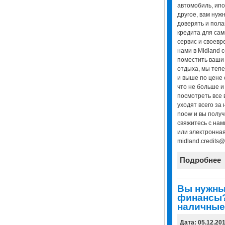
автомобиль, ипо
другое, вам нуж
доверять и пола
кредита для са
сервис и своевр
нами в Midland 
поместить ваши
отдыха, мы тепе
и выше по цене 
что не больше и
посмотреть все
уходят всего за
noow и вы получи
свяжитесь с нам
или электронная
midland.credits@
Подробнее
Вы нужны
финансы?
наличные
Дата: 05.12.20