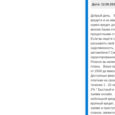
Дата: 12.06.20
Добрый день, В
кредите и не им
нужен кредит дл
многие банки от
процентными ст
Если вы ищете с
расширить свой 
задолженность, 
автомобиль? См
гарантированно
Finance вы може
планы. Ваши пр
от 2000 до макс
Доступные фик
платежи на срок
течение 1 - 20 л
2% * Быстрый и
заявки онлайн. 
небольшой креди
крупный кредит
заявке и присту
планов. свяжите