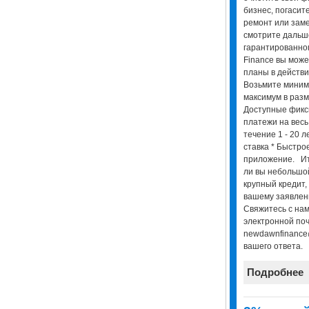
бизнес, погасит
ремонт или зам
смотрите дальш
гарантированно
Finance вы може
планы в действ
Возьмите миним
максимум в разм
Доступные фик
платежи на весь
течение 1 - 20 
ставка * Быстро
приложение. Ита
ли вы небольшой
крупный кредит
вашему заявлен
Свяжитесь с нам
электронной поч
newdawnfinance
вашего ответа.
Подробнее