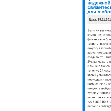
надежной
свяжитесь
для любо
Дата: 25.11.20
Были ли вы нуж
компании, чтобы
финансовое бре
туристических п
покупку автомоб
хирургии/больни
кредита от 5 ми
2%, вы можете п
и выше в любом 
течение 24 часо
чтобы улыбаться
периода и навсе
нами сейчас и з
получить любую 
будем утверждат
часов, свяжитес
+27618324586, и
midland.credits@