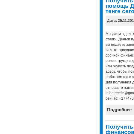
Получить
помощь Д
тенге сег
Дата: 25.11.20
Мы даем в долг 
ставки. Деньги и
вы подаете зая
за этот праздни
срочной финанс
реконструкции д
или окупить люд
здесь, чтобы по
работаем как в 
Для получения 
отправьте нам п
infodirectfin@gm
сейчас: +27747
Подробнее
Получить
финансов