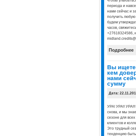
чтобы улыбаться
периода и навсе
нами сейчас и з
получить любую 
будем утверждат
часов, свяжитес
+27618324586, и
midland.credits@
Подробнее
Вы ищете 
кем довер
нами сей
сумму
Дата: 22.11.20
УРА! УРА!! УРА!
снова, и мы знае
сезоне для всех
клиентов и кол
Это трудный сез
тенденцию быть 