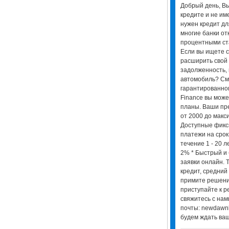
Добрый день, Вы
кредите и не им
нужен кредит дл
многие банки от
процентными ст
Если вы ищете с
расширить свой 
задолженность, 
автомобиль? См
гарантированно
Finance вы може
планы. Ваши пр
от 2000 до макс
Доступные фик
платежи на срок
течение 1 - 20 л
2% * Быстрый и
заявки онлайн. 
кредит, средний
примите решени
приступайте к р
свяжитесь с нам
почты: newdawn
будем ждать ваш