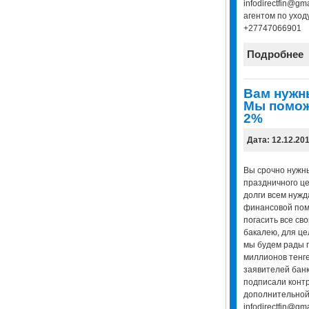
infodirectfin@gm
агентом по уход
+27747066901
Подробнее
Вам нужн
Мы помож
2%
Дата: 12.12.20
Вы срочно нужны
праздничного це
долги всем нуж
финансовой пом
погасить все сво
бакалею, для це
мы будем рады 
миллионов тенге
заявителей банк
подписали контр
дополнительной
infodirectfin@gm