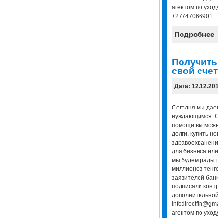
агентом по уход
+27747066901
Подробнее
Получить 
свой счет
Дата: 12.12.20
Сегодня мы даем
нуждающимся. 
помощи вы может
долги, купить н
здравоохранени
для бизнеса или
мы будем рады 
миллионов тенге
заявителей банк
подписали контр
дополнительной
infodirectfin@gm
агентом по уход