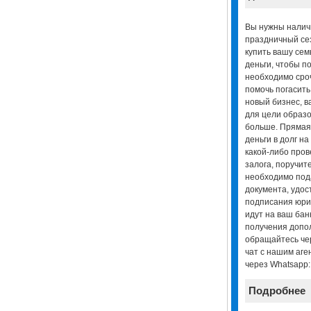
Вы нужны наличн
праздничный сез
купить вашу се
деньги, чтобы п
необходимо сро
помочь погасить 
новый бизнес, в
для цели образ
больше. Прямая
деньги в долг н
какой-либо пров
залога, поручите
необходимо под
документа, удос
подписания юрид
идут на ваш банк
получения допо
обращайтесь чере
чат с нашим аге
через Whatsapp
Подробнее