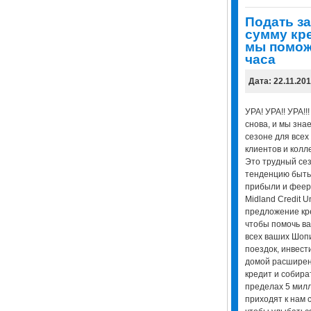
Подать з
сумму кре
мы поможе
часа
Дата: 22.11.20
УРА! УРА!! УРА!
снова, и мы знае
сезоне для всех
клиентов и кол
Это трудный сез
тенденцию быть 
прибыли и феери
Midland Credit 
предложение кр
чтобы помочь ва
всех ваших Шопи
поездок, инвест
домой расширени
кредит и собира
пределах 5 милл
приходят к нам с