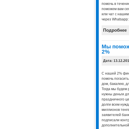
помочь в течени
поможем вам сего
или чат с нашим
через Whatsapp
Подробнее
Мы помож
2%
Дата: 13.12.20
С нашей 2% фин
помочь погасить 
дом, бакалею, д
Тогда мы будем 
нужны деньги дл
праздничного це
долги всем нуж
миллионов тенге
заявителей банк
подписали контр
дополнительной