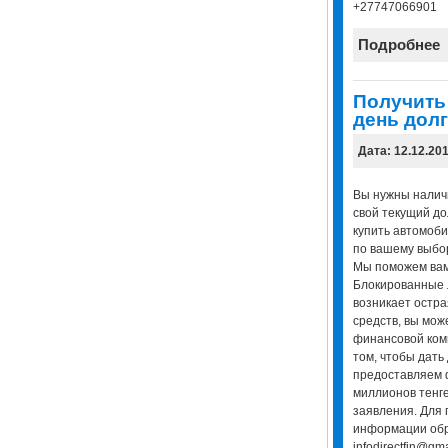
+27747066901
Подробнее
Получить 
день долг
Дата: 12.12.20
Вы нужны наличн
свой текущий до
купить автомоби
по вашему выбор
Мы поможем вам 
Блокированные 
возникает остр
средств, вы мож
финансовой ком
том, чтобы дать 
предоставляем 
миллионов тенге
заявления. Для
информации обр
infodirectfin@gm