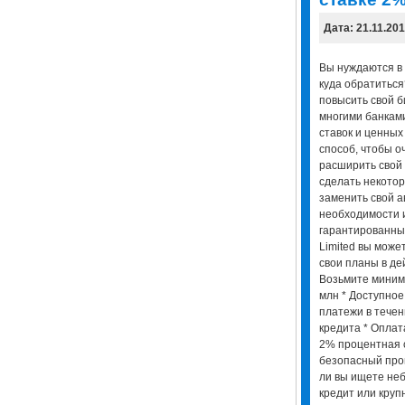
Дата: 21.11.20
Вы нуждаются в 
куда обратиться
повысить свой б
многими банками
ставок и ценных
способ, чтобы о
расширить свой 
сделать некото
заменить свой 
необходимости и
гарантированны
Limited вы може
свои планы в де
Возьмите миниму
млн * Доступно
платежи в течен
кредита * Оплата
2% процентная с
безопасный про
ли вы ищете неб
кредит или круп