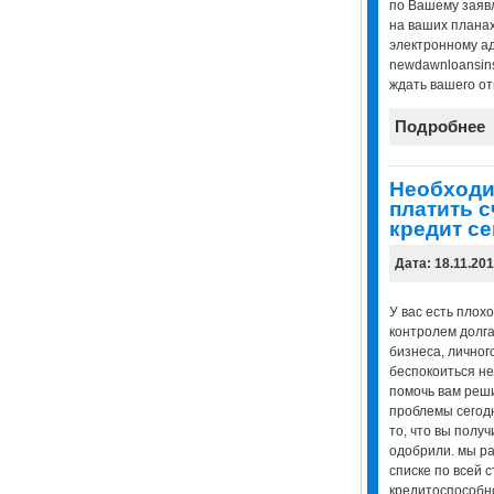
по Вашему заявл
на ваших планах
электронному ад
newdawnloansins
ждать вашего от
Подробнее
Необходи
платить 
кредит се
Дата: 18.11.20
У вас есть плох
контролем долга
бизнеса, личног
беспокоиться не
помочь вам реш
проблемы сегод
то, что вы получ
одобрили. мы ра
списке по всей 
кредитоспособно