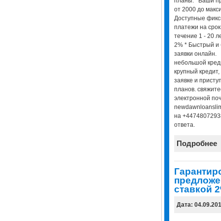
планы. Ваши пр
от 2000 до макс
Доступные фик
платежи на срок
течение 1 - 20 л
2% * Быстрый и
заявки онлайн. 
небольшой креди
крупный кредит
заявке и присту
планов. свяжите
электронной поч
newdawnloansli
на +4474807293
ответа.
Подробнее
Гарантир
предложе
ставкой 
Дата: 04.09.20