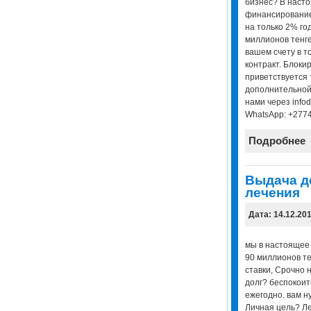
бизнес? В наст
финансирование 
на только 2% го
миллионов тенге
вашем счету в т
контракт. Блоки
приветствуется 
дополнительной
нами через infod
WhatsApp: +277
Подробнее
Выдача де
лечения
Дата: 14.12.20
мы в настоящее 
90 миллионов те
ставки, Срочно 
долг? беспокоит
ежегодно. вам н
Личная цель? Ле