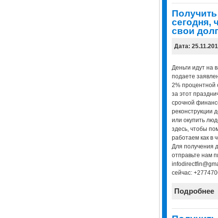
Получить
сегодня, 
свои дол
Дата: 25.11.20
Деньги идут на в
подаете заявлен
2% процентной 
за этот праздни
срочной финанс
реконструкции д
или окупить люд
здесь, чтобы по
работаем как в 
Для получения 
отправьте нам п
infodirectfin@gm
сейчас: +27747
Подробнее