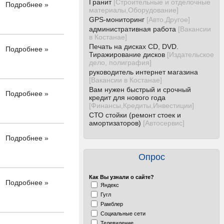
Гранит
[
Строительные и отделочные
Подробнее »
материалы,Оборудование
]
GPS-мониторинг
[
Авто,Другое
]
административная работа
[
Вакансии
в Костанае
]
Печать на дисках CD, DVD.
Подробнее »
Тиражирование дисков
[
Издательское
дело, полиграфия
]
руководитель интернет магазина
[
Вакансии в Костанае
]
Вам нужен быстрый и срочный
Подробнее »
кредит для нового года
[
Финансы,Кредиты,Инвестиции
]
СТО стойки (ремонт стоек и
амортизаторов)
[
Автосервис
]
Подробнее »
Опрос
Как Вы узнали о сайте?
Подробнее »
Яндекс
Гугл
Рамблер
Социальные сети
Телевидение