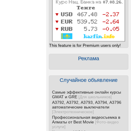
This feature is for Premium users only!
Реклама
Случайное объявление
Самые эффективные онлайн курсы
GMAT и GRE
[
Для школьников
]
А3792, А3792, А3793, А3794, А3796
автоматические выключатели
[
Электротехническое
]
Профессиональная видеосъемка в
Алматы от Best Movie
[
Фото-видео
услуги
]