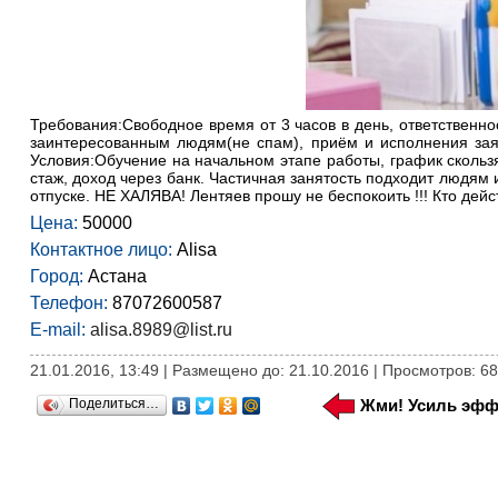
Требования:Свободное время от 3 часов в день, ответственн
заинтересованным людям(не спам), приём и исполнения заяво
Условия:Обучение на начальном этапе работы, график скольз
стаж, доход через банк. Частичная занятость подходит людя
отпуске. НЕ ХАЛЯВА! Лентяев прошу не беспокоить !!! Кто дей
Цена:
50000
Контактное лицо:
Alisa
Город:
Астана
Телефон:
87072600587
E-mail:
alisa.8989@list.ru
21.01.2016, 13:49 | Размещено до: 21.10.2016 | Просмотров: 6
Поделиться…
Жми! Усиль эфф