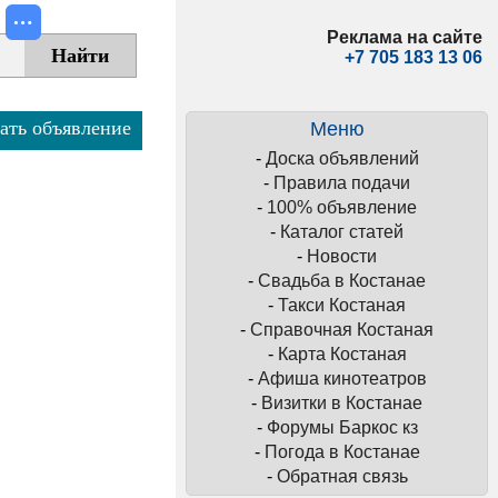
Реклама на сайте
+7 705 183 13 06
ать объявление
Меню
-
Доска объявлений
-
Правила подачи
-
100% объявление
-
Каталог статей
-
Новости
-
Свадьба в Костанае
-
Такси Костаная
-
Справочная Костаная
-
Карта Костаная
-
Афиша кинотеатров
-
Визитки в Костанае
-
Форумы Баркос кз
-
Погода в Костанае
-
Обратная связь