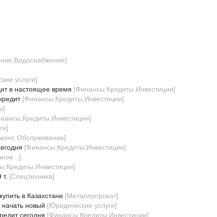
ение,Водоснабжение
]
кие услуги
]
дит в настоящее время
[
Финансы,Кредиты,Инвестиции
]
кредит
[
Финансы,Кредиты,Инвестиции
]
м
]
нансы,Кредиты,Инвестиции
]
ги
]
емонт, Обслуживание
]
сегодня
[
Финансы,Кредиты,Инвестиции
]
ное...
]
ы,Кредиты,Инвестиции
]
 т.
[
Спецтехника
]
упить в Казахстане
[
Металлопрокат
]
 начать новый
[
Юридические услуги
]
редит сегодня
[
Финансы,Кредиты,Инвестиции
]