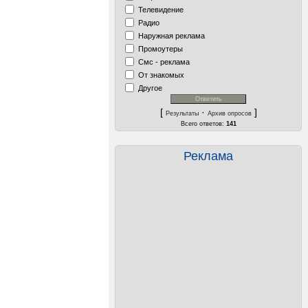
Телевидение
Радио
Наружная реклама
Промоутеры
Смс - реклама
От знакомых
Другое
[
·
]
Результаты
Архив опросов
Всего ответов:
141
Реклама