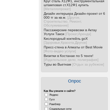
Круг сталь Х12Ф1, инструментальная
штамповая ст.Х12Ф1 купить
[
Металлопрокат
]
Дизайн интерьера Дизайн-проект от 6
000 тг за кв.м.
[
Другое,
Строительство, Ремонт,
Обслуживание
]
Пассажирские перевозки в Актау
Услуги Такси
[
Прокат,Аренда
]
Кислородный коктейль goX
[
Здоровье,Красота,Другое
]
Пресс-стена в Алматы от Best Movie
[
Фото-видео услуги
]
Визитки в Костанае по 5 тенге!
[
Издательское дело, полиграфия
]
Туры во Вьетнам
[
Отдых за рубежом
]
Опрос
Как Вы узнали о сайте?
Яндекс
Гугл
Рамблер
Социальные сети