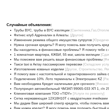
Случайные объявления:
Трубы ВУС, трубы в ВУС изоляции
[
Сантехника,Газ,Отопл
Фитнес клуб Адреналин в Алматы.
[
Другое
]
Изменение режима общего имущества супругов
[
Юридичес
Нужна срочная кредиты? Я могу помочь вам получить кре
Вы находитесь в финансовые проблемы? Я помогу тебе с 
1 комнатная квартира, КЖБИ, 55 маг, школа милиции
[
Сда
Мы поможем вам решить ваши финансовые проблемы
[
Фи
Такси taxi в Актау пассажирские перевозки
[
Складские услу
Изготовление кованых изделии
[
Другое, Строительство, Р
Я помогу вам с настоятельной и гарантированного займа 
Подключение 10%. Лото терминалы к Электрошанс KZ
[
Раз
Вам необходима Кредит наличными для срочного
[
Финанс
Полуприцеп автомобильный ЧМЗАП 99065-033 ХП 1, г/п 29
Клининговая компания ТОО «TIDY»
[
Услуги по ремонту
]
Сетка нержавеющая 12Х18Н10Т с квадратными ячейками к
Мы дадим Вам широкий спектр кредита, чтобы помочь вам
Вам нужен кредит? Я могу помочь вам получить быстрый к