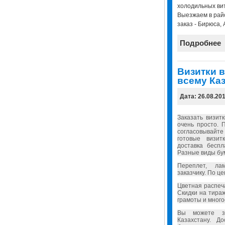
холодильных вит
Выезжаем в райо
заказ - Бирюса, 
Подробнее
Визитки в
всему Каз
Дата: 26.08.20
Заказать визит
очень просто. 
согласовывайт
готовые визит
доставка бесп
Разные виды бу
Переплет, ла
заказчику. По ц
Цветная распеч
Скидки на тира
грамоты и много
Вы можете за
Казахстану. Д