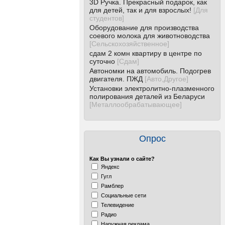
3D Ручка. Прекрасный подарок, как
для детей, так и для взрослых!
[
Для
студентов
]
Оборудование для производства
соевого молока для животноводства
[
Сельскохозяйственное
]
сдам 2 комн квартиру в центре по
суточно
[
Сдам
]
Автономки на автомобиль. Подогрев
двигателя. ПЖД
[
Авто,Другое
]
Установки электролитно-плазменного
полирования деталей из Беларуси
[
Металлообрабатывающее
]
Опрос
Как Вы узнали о сайте?
Яндекс
Гугл
Рамблер
Социальные сети
Телевидение
Радио
Наружная реклама