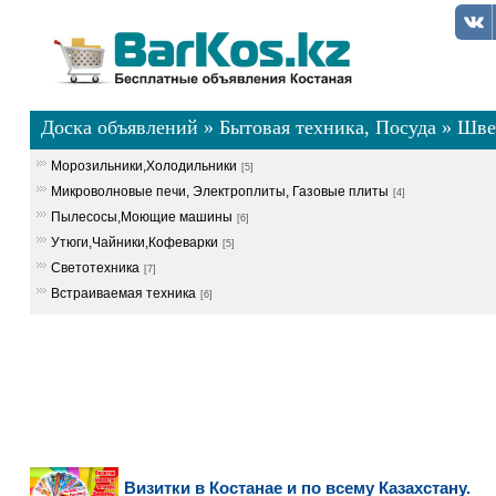
Доска объявлений
»
Бытовая техника, Посуда
»
Шве
Морозильники,Холодильники
[5]
Микроволновые печи, Электроплиты, Газовые плиты
[4]
Пылесосы,Моющие машины
[6]
Утюги,Чайники,Кофеварки
[5]
Светотехника
[7]
Встраиваемая техника
[6]
Визитки в Костанае и по всему Казахстану.