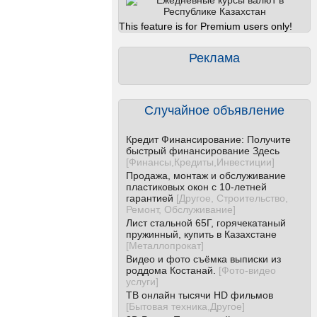
This feature is for Premium users only!
Реклама
Случайное объявление
Кредит Финансирование: Получите
быстрый финансирование Здесь
[
Финансы,Кредиты,Инвестиции
]
Продажа, монтаж и обслуживание
пластиковых окон с 10-летней
гарантией
[
Другое, Строительство,
Ремонт, Обслуживание
]
Лист стальной 65Г, горячекатаный
пружинный, купить в Казахстане
[
Металлопрокат
]
Видео и фото съёмка выписки из
роддома Костанай.
[
Фото-видео
услуги
]
ТВ онлайн тысячи HD фильмов
[
Бытовая техника,Другое
]