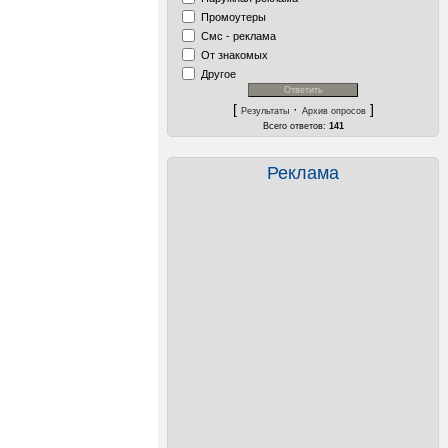
Промоутеры
Смс - реклама
От знакомых
Другое
[
·
]
Результаты
Архив опросов
Всего ответов:
141
Реклама