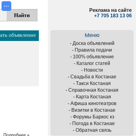
Реклама на сайте
+7 705 183 13 06
ать объявление
Меню
-
Доска объявлений
-
Правила подачи
-
100% объявление
-
Каталог статей
-
Новости
-
Свадьба в Костанае
-
Такси Костаная
-
Справочная Костаная
-
Карта Костаная
-
Афиша кинотеатров
-
Визитки в Костанае
-
Форумы Баркос кз
-
Погода в Костанае
-
Обратная связь
Подробнее »