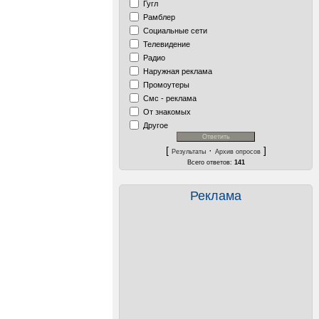
Гугл
Рамблер
Социальные сети
Телевидение
Радио
Наружная реклама
Промоутеры
Смс - реклама
От знакомых
Другое
[
·
]
Результаты
Архив опросов
Всего ответов:
141
Реклама