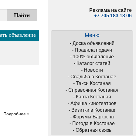
Реклама на сайте
+7 705 183 13 06
ать объявление
Меню
-
Доска объявлений
-
Правила подачи
-
100% объявление
-
Каталог статей
-
Новости
-
Свадьба в Костанае
-
Такси Костаная
-
Справочная Костаная
-
Карта Костаная
-
Афиша кинотеатров
-
Визитки в Костанае
Подробнее »
-
Форумы Баркос кз
-
Погода в Костанае
-
Обратная связь