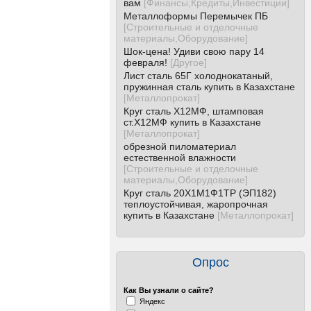
вам
[
Финансы,Кредиты,Инвестиции
]
Металлоформы Перемычек ПБ
[
Строительные и отделочные
материалы,Оборудование
]
Шок-цена! Удиви свою пару 14
февраля!
[
Другое
]
Лист сталь 65Г холоднокатаный,
пружинная сталь купить в Казахстане
[
Металлопрокат
]
Круг сталь Х12МФ, штамповая
ст.Х12МФ купить в Казахстане
[
Металлопрокат
]
обрезной пиломатериал
естественной влажности
[
Строительные и отделочные
материалы,Оборудование
]
Круг сталь 20Х1М1Ф1ТР (ЭП182)
теплоустойчивая, жаропрочная
купить в Казахстане
[
Металлопрокат
]
Опрос
Как Вы узнали о сайте?
Яндекс