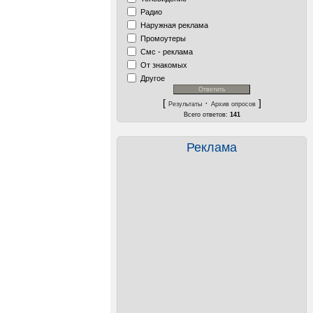
Радио
Наружная реклама
Промоутеры
Смс - реклама
От знакомых
Другое
[
·
]
Результаты
Архив опросов
Всего ответов:
141
Реклама