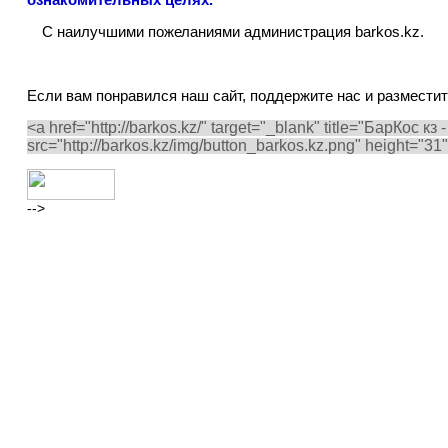
C наилучшими пожеланиями администрация
barkos
.
kz
.
Если вам понравился наш сайт, поддержите нас и разместите
<a href="http://barkos.kz/" target="_blank" title="БарКос
src="http://barkos.kz/img/button_barkos.kz.png" height="31
-->