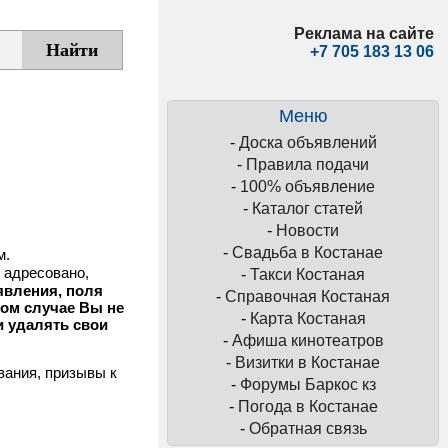
Реклама на сайте
+7 705 183 13 06
Меню
-
Доска объявлений
-
Правила подачи
-
100% объявление
-
Каталог статей
-
Новости
-
Свадьба в Костанае
м.
 адресовано,
-
Такси Костаная
явления, поля
-
Справочная Костаная
том случае Вы не
-
Карта Костаная
и удалять свои
-
Афиша кинотеатров
-
Визитки в Костанае
вания, призывы к
-
Форумы Баркос кз
-
Погода в Костанае
-
Обратная связь