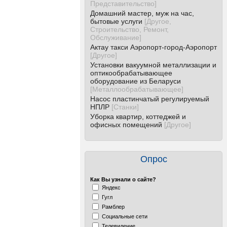
Представительство
]
Домашний мастер, муж на час,
бытовые услуги
[
Другое,
Строительство, Ремонт,
Обслуживание
]
Актау такси Аэропорт-город-Аэропорт
[
Другое
]
Установки вакуумной металлизации и
оптикообрабатывающее
оборудование из Беларуси
[
Металлообрабатывающее
]
Насос пластинчатый регулируемый
НПЛР
[
Станки
]
Уборка квартир, коттеджей и
офисных помещений
[
Другое
]
Опрос
Как Вы узнали о сайте?
Яндекс
Гугл
Рамблер
Социальные сети
Телевидение