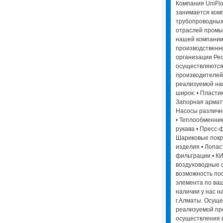
Компания UniFl
занимается ком
трубопроводных
отраслей промы
нашей компании
производственн
организации Рес
осуществляются
производителей
реализуемой на
широк: • Пласти
Запорная армат
Насосы различн
• Теплообменник
рукава • Пресс-
Шариковые покр
изделия • Лопа
фильтрации • К
воздуховодные 
возможность пос
элемента по ваш
наличии у нас н
г.Алматы. Осуще
реализуемой пр
осуществления 