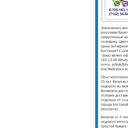
Закончились виз
изготовим Визит
закругленные кр
телефону. Цветн
Цены антикризис
Костанае!! Съем
Заказ можно оф
183-13-06 WhatsA
почте pritisk@m
или Фейсбук и хо
Опыт изготовлен
15 лет. Визитки 
недорого вы мож
Возможна достав
Условия доставк
отдельно от сто
города Костанай
бесплатно.
Визитки от 3 тен
недорого изгото
простой бумаге,