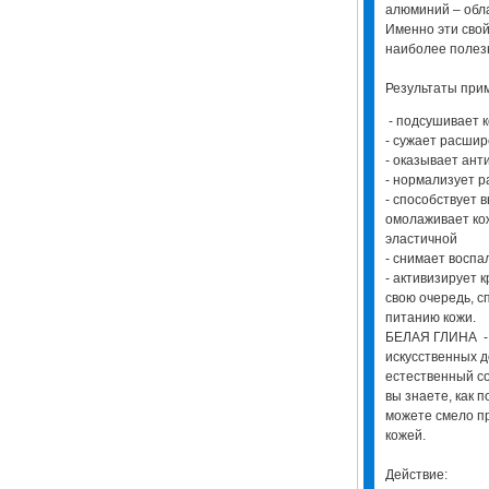
алюминий – обл
Именно эти свой
наиболее полез
Результаты пр
- подсушивает 
- сужает расши
- оказывает ант
- нормализует р
- способствует 
омолаживает кож
эластичной
- снимает воспа
- активизирует 
свою очередь, с
питанию кожи.
БЕЛАЯ ГЛИНА - в
искусственных д
естественный с
вы знаете, как 
можете смело пр
кожей.
Действие: