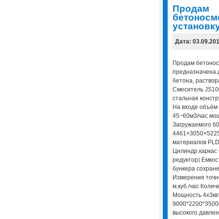
Продам
бетоносм
установк
Дата: 03.09.20
Продам бетонос
предназначена 
бетона, раствор
Смеситель JS100
стальная констр
На входе объём
45~60м3/час мощ
Загружаемого 60
4461×3050×522
материалов PLD
Цилиндр.каркас
редуктор) Емкос
бункера сохран
Измерения точн
м.куб./час Коли
Мощность 4x3кв
9000*2200*3500
высокого давлен