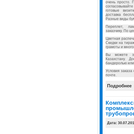
очень просто. 
согласовывайт
готовые визит
доставка бесп
Разные виды бу
Переплет, ла
заказчику. По ц
Цветная распеч
Скидки на тира
грамоты и много
Вы можете за
Казахстану. Д
бандеролью или
Условия заказа
почте.
Подробнее
Комплекс
промышл
трубопро
Дата: 30.07.20