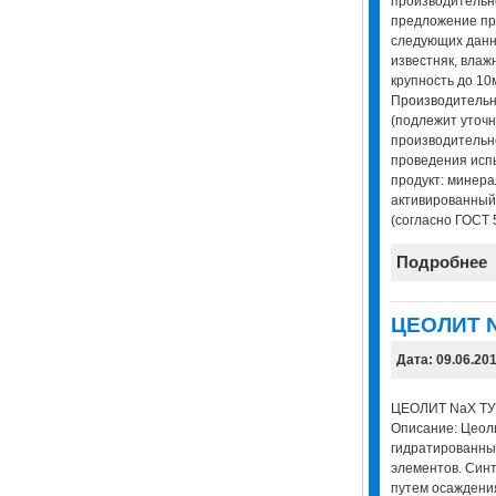
производительн
предложение пр
следующих данн
известняк, влаж
крупность до 10
Производительно
(подлежит уточн
производительн
проведения испы
продукт: минера
активированный
(согласно ГОСТ 
Подробнее
ЦЕОЛИТ 
Дата: 09.06.20
ЦЕОЛИТ NaX ТУ 
Описание: Цеол
гидратированны
элементов. Син
путем осаждени