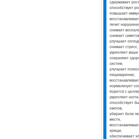
сдерживает рост
способствует ро
повышает иммун
восстанавливае
лечит нарушения
снимает воспал
снижает симпто
улучшает оплод
снимает стресс,
укрепляет ваши
сохраняют здоро
систем,
улучшает психол
пищеварение,
восстанавливае
нормализует со
борется с целл
укрепляет ногти,
способствует б
ожогов,
убирает боли л
месте,
восстанавливает
хрящи,
обеспечивает э