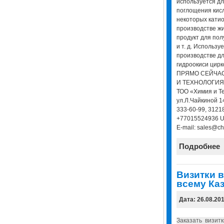
используется дл
поглощения кис
некоторых катио
производстве жи
продукт для пол
и т. д. Использу
производстве д
гидроокиси цир
ПРЯМО СЕЙЧАС
И ТЕХНОЛОГИЯ» 
ТОО «Химия и Те
ул.Л.Чайкиной 14
333-60-99, 3121
+77015524936 UR
E-mail: sales@ch
Подробнее
Визитки в
всему Каз
Дата: 26.08.20
Заказать визит