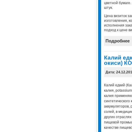
цветной бумаге
штук.
Цена визиток за
изготовления, к
исполнения зак
подход к цене ви
Подробнее
Калий едк
окиси) К
Дата: 24.12.20
Калий едкий (Кал
калия, potassium
калия применяю
синтетического 
аккумуляторов, 
солей, в медици
других отраслях
пищевой промыш
качестве пищево