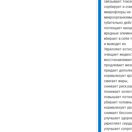
связывает токс
сорбирует и оч
микрофлоры не 
микроорганизмы
губительно дейс
поглощает канц
вредные элеме
вбирает в себя 
и выводит их.
Укрепляет естес
очищает жидкос
восстанавливае
продлевает жиз
придает дополн
нормализует кр
сжигает жиры,
снижает риск ра
понижает холес
повышает потен
убирает головн
нормализует ур
снимает бессон
улучшает здоров
укрепляет серд
улучшает сопро