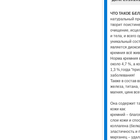
ЧТО ТАКОЕ БЕ
натуральный про
творит поистине
очищение, исце
и тела, и всего 
уникальный сос
является диокси
кремния всё жив
Норма кремния 
около 4,7 %, а к
1,3 %,тогда "при
заболевания!
Также в состав 
железа, титана, 
магния, цинк вс
Она содержит т
кожи как:
кремний – благо
слои кожи и сп
коллагена (белк
эластичность и 
марганец – удал