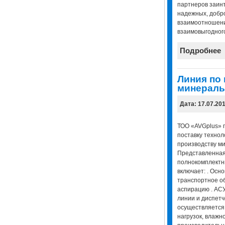
партнеров заин
надежных, добр
взаимоотношени
взаимовыгодного
Подробнее
Линия по
минераль
Дата: 17.07.20
ТОО «AVGplus» 
поставку технол
производству ми
Представленная
полнокомплектн
включает: . Осн
транспортное об
аспирацию . АС
линии и диспет
осуществляется 
нагрузок, влажн