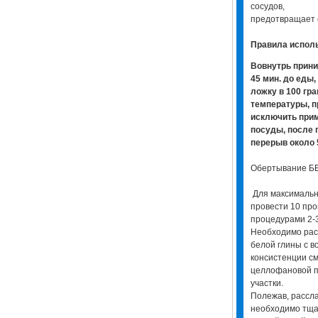
сосудов,
предотвращает 
Правила испол
Вовнутрь прини
45 мин. до еды
ложку в 100 гр
температуры, п
исключить при
посуды, после 
перерыв около 
Обертывание Б
Для максимальн
провести 10 про
процедурами 2-
Необходимо расп
белой глины с в
консистенции с
целлофановой 
участки.
Полежав, рассла
необходимо тщат