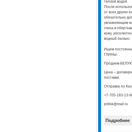
теплой водой.
После использов
от всех других 
обязательно до
увлажняющим ил
глина в оберты
кожу, абсолютн
водный баланс.
Ищем постоянн
ГЛИНЫ.
Продаем БЕЛУЮ
Цена – договорн
поставки.
Отправка по Каз
+7-705-183-13-0
pritisk@mail.ru
Подробнее