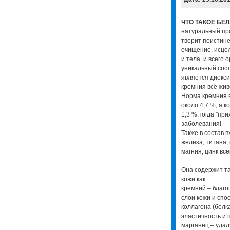
ЧТО ТАКОЕ БЕ
натуральный про
творит поистине
очищение, исце
и тела, и всего 
уникальный сос
является диокси
кремния всё жив
Норма кремния 
около 4,7 %, а к
1,3 %,тогда "при
заболевания!
Также в состав 
железа, титана, 
магния, цинк вс
Она содержит т
кожи как:
кремний – благо
слои кожи и сп
коллагена (белк
эластичность и 
марганец – удал