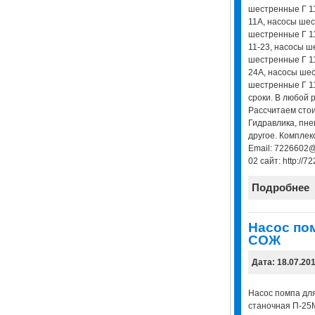
шестренные Г 11
11А, насосы шес
шестренные Г 1
11-23, насосы ш
шестренные Г 11
24А, насосы шес
шестренные Г 11
сроки. В любой 
Рассчитаем стои
Гидравлика, пне
другое. Комплек
Email: 7226602@
02 сайт: http://7
Подробнее
Насос по
СОЖ
Дата: 18.07.20
Насос помпа дл
станочная П-25