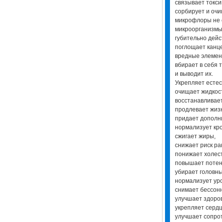
связывает токс
сорбирует и оч
микрофлоры не 
микроорганизмы
губительно дейс
поглощает канц
вредные элеме
вбирает в себя 
и выводит их.
Укрепляет естес
очищает жидкос
восстанавливае
продлевает жиз
придает дополн
нормализует кр
сжигает жиры,
снижает риск ра
понижает холес
повышает потен
убирает головн
нормализует ур
снимает бессон
улучшает здоров
укрепляет серд
улучшает сопро