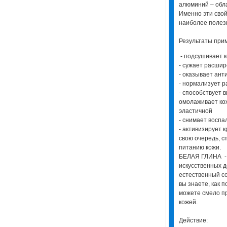
алюминий – обл
Именно эти свой
наиболее полез
Результаты пр
- подсушивает 
- сужает расши
- оказывает ант
- нормализует р
- способствует 
омолаживает кож
эластичной
- снимает воспа
- активизирует 
свою очередь, с
питанию кожи.
БЕЛАЯ ГЛИНА - в
искусственных д
естественный с
вы знаете, как 
можете смело пр
кожей.
Действие: