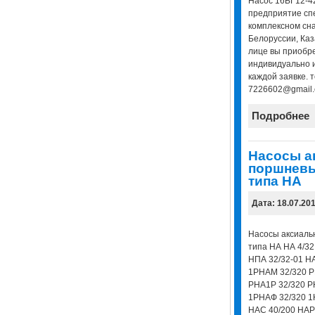
Насос 16БГ12-4
предприятие сп
комплексном сн
Белоруссии, Каз
лице вы приобр
индивидуально 
каждой заявке. 
7226602@gmail.co
Подробнее
Насосы а
поршневы
типа НА
Дата: 18.07.20
Насосы аксиаль
типа НА НА 4/32
НПА 32/32-01 Н
1РНАМ 32/320 Р
РНА1Р 32/320 Р
1РНАФ 32/320 1
НАС 40/200 НАР