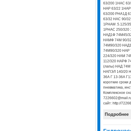
63/200 1НАС 63/
НАР 63/22 1НАР
63/200 РНА1Д 6
63/32 НАС 90/32
1РНАМ .5.125/3
1РНАС 250/320 
НАД1Ф 74М45/32
НАМФ 74М 90/3
74М90/320 НАД
74М90/320 НАР 
224/320 НАМ 74
112/320 НАРФ 7
(лапы) НАД 74М 
НАПЭЛ 140/20 Н
36А Г 13-36А Г1
короткие сроки 
пневматика, инс
Комплексное сна
7226602@mail.ru
сайт: http://72266
Подробнее
Гидронас