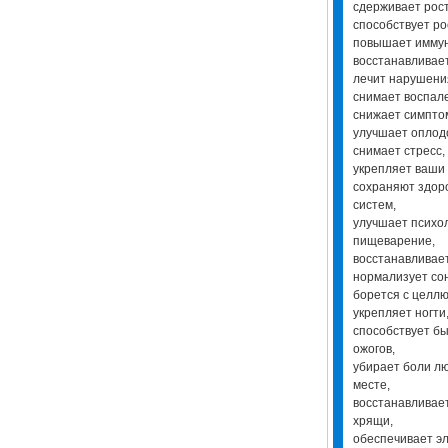
сдерживает рост
способствует ро
повышает иммун
восстанавливае
лечит нарушения
снимает воспал
снижает симпто
улучшает оплод
снимает стресс,
укрепляет ваши
сохраняют здоро
систем,
улучшает психол
пищеварение,
восстанавливае
нормализует со
борется с целл
укрепляет ногти,
способствует б
ожогов,
убирает боли л
месте,
восстанавливает
хрящи,
обеспечивает э