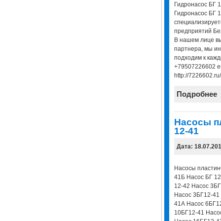
Гидронасос БГ 
Гидронасос БГ 
специализирует
предприятий Бел
В нашем лице в
партнера, мы и
подходим к кажд
+79507226602 em
http://7226602.ru/
Подробнее
Насосы п
12-41
Дата: 18.07.20
Насосы пластинч
41Б Насос БГ 12
12-42 Насос 3Б
Насос 3БГ12-41
41А Насос 6БГ1
10БГ12-41 Насо