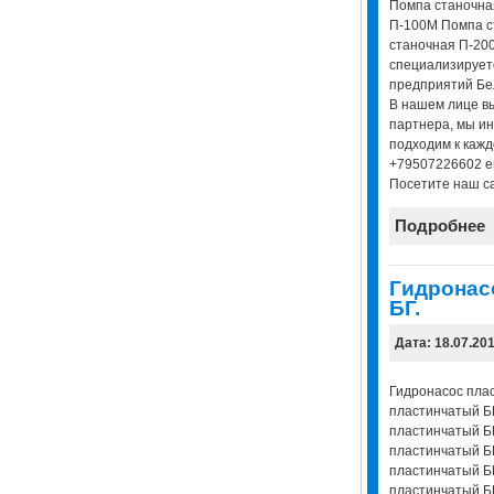
Помпа станочна
П-100М Помпа с
станочная П-20
специализирует
предприятий Бел
В нашем лице в
партнера, мы и
подходим к кажд
+79507226602 em
Посетите наш са
Подробнее
Гидронасо
БГ.
Дата: 18.07.20
Гидронасос плас
пластинчатый Б
пластинчатый Б
пластинчатый Б
пластинчатый Б
пластинчатый Б