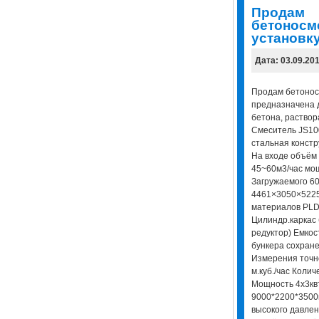
Продам
бетоносм
установк
Дата: 03.09.20
Продам бетонос
предназначена 
бетона, раствор
Смеситель JS100
стальная констр
На входе объём
45~60м3/час мощ
Загружаемого 60
4461×3050×522
материалов PLD
Цилиндр.каркас
редуктор) Емкос
бункера сохран
Измерения точн
м.куб./час Коли
Мощность 4x3кв
9000*2200*3500
высокого давлен