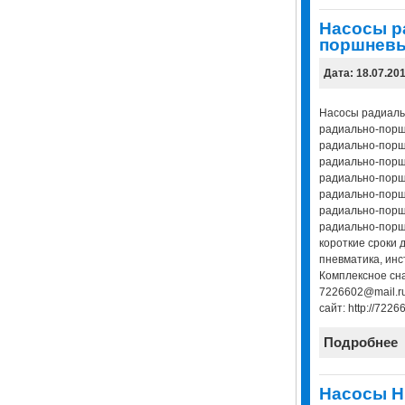
Насосы р
поршневы
Дата: 18.07.20
Насосы радиаль
радиально-порш
радиально-поршн
радиально-порш
радиально-порш
радиально-поршн
радиально-порш
радиально-поршн
короткие сроки 
пневматика, инс
Комплексное сна
7226602@mail.ru
сайт: http://72266
Подробнее
Насосы Н