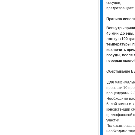
сосудов,
предотвращает 
Правила испол
Вовнутрь прини
45 мин. до еды
ложку в 100 гр
температуры, п
исключить при
посуды, после 
перерыв около 
Обертывание Б
Для максимальн
провести 10 про
процедурами 2-
Необходимо расп
белой глины с в
консистенции с
целлофановой 
участки.
Полежав, рассла
необходимо тщат