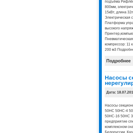
подъёма Рифлён
800мм, электрич
15кВт, длина 3
Электрическая 
Платформа упра
высокого напря
Принтер,компью
Пневматическая
компрессор: 11 
200 м3 Подробнее
Подробнее
Насосы с
нерегули
Дата: 18.07.20
Насосы секцион
50НС 50НС-4 50
50НС-16 50НС 3
предприятие сп
комплексном сн
Белоруссии, Каз