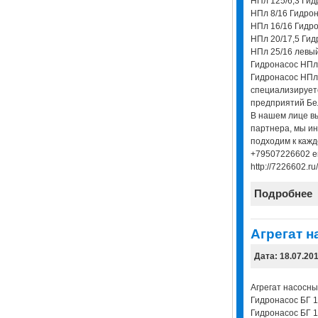
НПл 125/6,3 Гид
НПл 8/16 Гидрон
НПл 16/16 Гидро
НПл 20/17,5 Гид
НПл 25/16 левы
Гидронасос НПл 
Гидронасос НПл
специализирует
предприятий Бел
В нашем лице в
партнера, мы и
подходим к кажд
+79507226602 em
http://7226602.ru/
Подробнее
Агрегат н
Дата: 18.07.20
Агрегат насосны
Гидронасос БГ 1
Гидронасос БГ 1