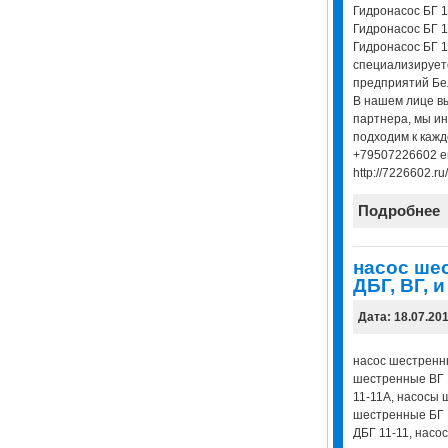
Гидронасос БГ 1
Гидронасос БГ 1
Гидронасос БГ 
специализирует
предприятий Бел
В нашем лице в
партнера, мы и
подходим к кажд
+79507226602 em
http://7226602.ru/
Подробнее
насос шес
ДБГ, ВГ, и
Дата: 18.07.20
насос шестренный
шестренные ВГ 
11-11А, насосы 
шестренные БГ 
ДБГ 11-11, насо