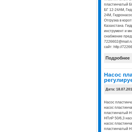
пластинчатый Б
БГ 12-24АМ, Гид
24М, Гидронасо
Отгрузка в корот
Казахстана. Гид
инструмент и мн
снабжение предп
7226602@mail.ru
сайт: http://72266
Подробнее
Насос пл
регулиру
Дата: 18.07.20
Насос пластинч
насос пластинча
пластинчатый Н
НПлР 50/6,3 нас
насос пластинча
пластинчатый Н