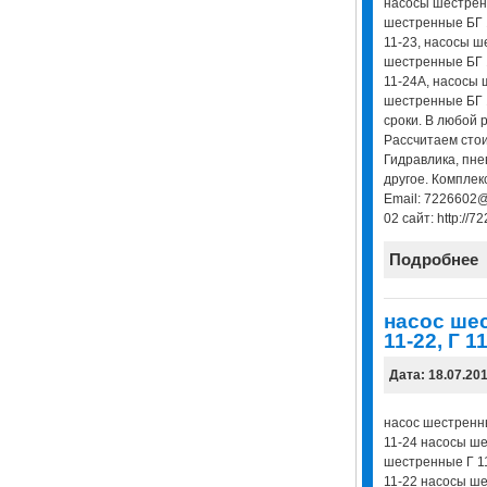
насосы шестрен
шестренные БГ 
11-23, насосы ш
шестренные БГ 
11-24А, насосы 
шестренные БГ 1
сроки. В любой 
Рассчитаем стои
Гидравлика, пне
другое. Комплек
Email: 7226602@
02 сайт: http://7
Подробнее
насос шес
11-22, Г 11
Дата: 18.07.20
насос шестренный
11-24 насосы ше
шестренные Г 1
11-22 насосы ше