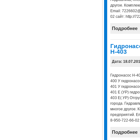
другое. Комплек
Email: 7226602@
02 сайт: http://7
Подробнее
Гидронасо
Н-403
Дата: 18.07.20
Гидронасос Н-40
400 У гидронасо
401 У гидронасо
401 Е (УР) гидр
403 Е( УР) Отгру
города. Гидравл
многое другое. 
предприятий. Em
8-950-722-66-02 с
Подробнее