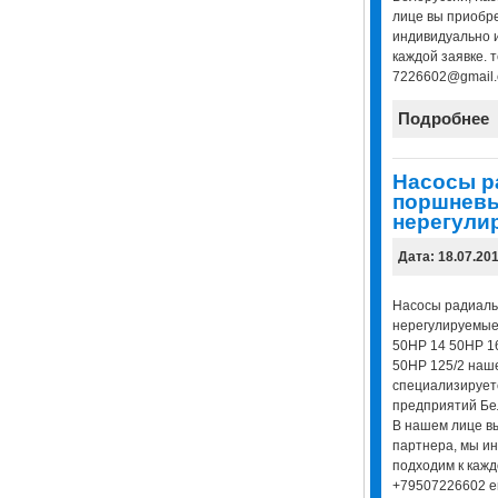
лице вы приобр
индивидуально 
каждой заявке. 
7226602@gmail.co
Подробнее
Насосы р
поршнев
нерегули
Дата: 18.07.20
Насосы радиал
нерегулируемые
50НР 14 50НР 16
50НР 125/2 наш
специализирует
предприятий Бел
В нашем лице в
партнера, мы и
подходим к кажд
+79507226602 em