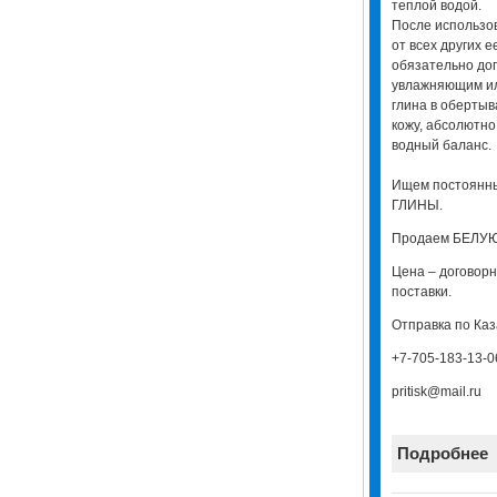
теплой водой.
После использов
от всех других 
обязательно до
увлажняющим ил
глина в оберты
кожу, абсолютн
водный баланс.
Ищем постоянн
ГЛИНЫ.
Продаем БЕЛУЮ
Цена – договорн
поставки.
Отправка по Каз
+7-705-183-13-0
pritisk@mail.ru
Подробнее