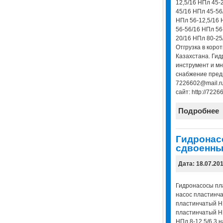
12,5/16 НПл 45-
45/16 НПл 45-56
НПл 56-12,5/16 
56-56/16 НПл 56
20/16 НПл 80-25
Отгрузка в корот
Казахстана. Гид
инструмент и мн
снабжение предп
7226602@mail.ru
сайт: http://72266
Подробнее
Гидронас
сдвоенны
Дата: 18.07.20
Гидронасосы пл
насос пластинча
пластинчатый НП
пластинчатый НП
НПл 8-12,5/6,3 