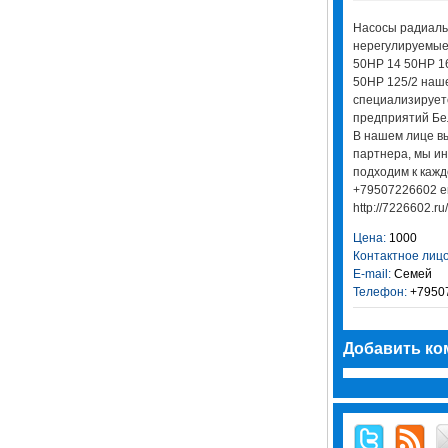
Насосы радиал
нерегулируемые
50НР 14 50НР 16
50НР 125/2 наш
специализирует
предприятий Бел
В нашем лице в
партнера, мы и
подходим к кажд
+79507226602 em
http://7226602.ru/
Цена:
1000
Контактное лицо
E-mail:
Семей
Телефон:
+7950
Добавить ко