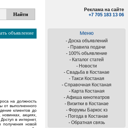
Реклама на сайте
+7 705 183 13 06
ать объявление
Меню
-
Доска объявлений
-
Правила подачи
-
100% объявление
-
Каталог статей
-
Новости
-
Свадьба в Костанае
-
Такси Костаная
-
Справочная Костаная
-
Карта Костаная
-
Афиша кинотеатров
проса на должность
-
Визитки в Костанае
ты от выполненного
-
Форумы Баркос кз
едение клиентов до
новинках, акциях,
-
Погода в Костанае
Доступ в интернет,
-
Обратная связь
я получения новой