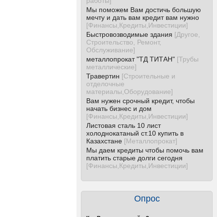
работы
]
Мы поможем Вам достичь большую
мечту и дать вам кредит вам нужно
[
Финансы,Кредиты,Инвестиции
]
Быстровозводимые здания
[
Другое,
Строительство, Ремонт,
Обслуживание
]
металлопрокат "ТД ТИТАН"
[
Трубы
металлические
]
Травертин
[
Строительные и
отделочные
материалы,Оборудование
]
Вам нужен срочный кредит, чтобы
начать бизнес и дом
[
Финансы,Кредиты,Инвестиции
]
Листовая сталь 10 лист
холоднокатаный ст.10 купить в
Казахстане
[
Металлопрокат
]
Мы даем кредиты чтобы помочь вам
платить старые долги сегодня
[
Финансы,Кредиты,Инвестиции
]
Опрос