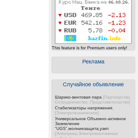
This feature is for Premium users only!
Реклама
Случайное объявление
Шарико-винтовая пара
[
Партнёрство,
Сотрудничество, Представительство
]
Стабилизаторы напряжения.
[
Электротехническое
]
Универсальное Объемно-активное
Заземление
“UGS”,молниезащита,узип
[
Электрика,Электромонтажные