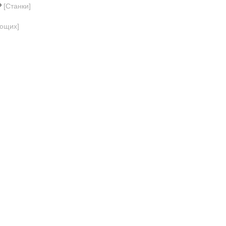
Р
[
Станки
]
ующих
]