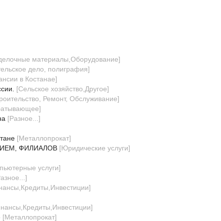
тделочные материалы,Оборудование
]
ельское дело, полиграфия
]
ансии в Костанае
]
ссии.
[
Сельское хозяйство,Другое
]
троительство, Ремонт, Обслуживание
]
батывающее
]
на
[
Разное...
]
стане
[
Металлопрокат
]
ИЕМ, ФИЛИАЛОВ
[
Юридические услуги
]
пьютерные услуги
]
азное...
]
нансы,Кредиты,Инвестиции
]
нансы,Кредиты,Инвестиции
]
е
[
Металлопрокат
]