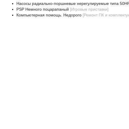
Насосы радиально-поршневые нерегулируемые типа 50Н
PSP Немного поцарапаный
[
Игровые приставки
]
Компьютерная помощь. Недорого
[
Ремонт ПК и комплект