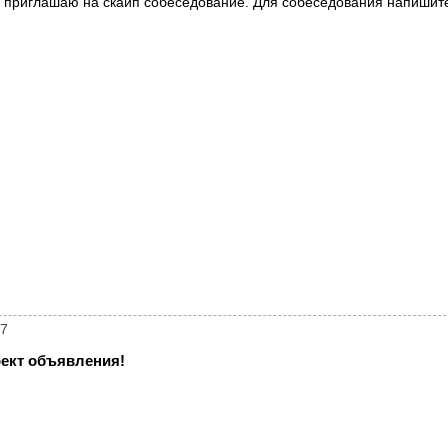
приглашаю на скайп собеседование. Для собеседования напишите
07
ект объявления!