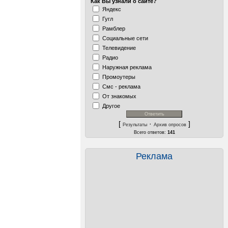
Как Вы узнали о сайте?
Яндекс
Гугл
Рамблер
Социальные сети
Телевидение
Радио
Наружная реклама
Промоутеры
Смс - реклама
От знакомых
Другое
[
·
]
Результаты
Архив опросов
Всего ответов:
141
Реклама