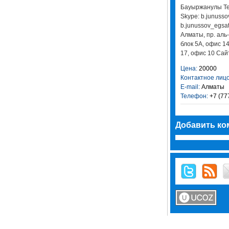
Бауыржанулы Тел
Skype: b.junussov
b.junussov_egsat
Алматы, пр. аль
блок 5А, офис 14
17, офис 10 Сайт
Цена:
20000
Контактное лицо
E-mail:
Алматы
Телефон:
+7 (77
Добавить ко