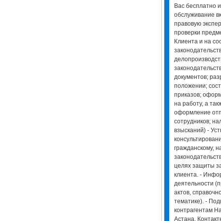
Вас бесплатно 
обслуживание вк
правовую экспер
проверки предме
Клиента и на с
законодательств
делопроизводст
законодательств
документов; раз
положении; сос
приказов; офор
на работу, а так
оформление отп
сотрудников; н
взысканий) - Ус
консультирован
гражданскому, н
законодательств
целях защиты з
клиента. - Инф
деятельности (
актов, справоч
тематике). - По
контрагентам Н
Астана. Контакт