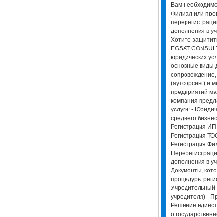
Вам необходимо
Филиал или про
перерегистрации
дополнения в у
Хотите защитит
EGSAT CONSULTI
юридических усл
основные виды 
сопровождение,
(аутсорсинг) и 
предприятий мал
компания предл
услуги: - Юриди
среднего бизнес
Регистрация ИП 
Регистрация ТОО
Регистрация Фил
Перерегистраци
дополнения в у
Документы, кото
процедуры регис
Учредительный д
учредителя) - П
Решение единств
о государственн