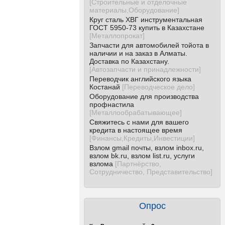
[
Строительные и отделочные
материалы,Оборудование
]
Круг сталь ХВГ инструментальная
ГОСТ 5950-73 купить в Казахстане
[
Металлопрокат
]
Запчасти для автомобилей тойота в
наличии и на заказ в Алматы.
Доставка по Казахстану.
[
Автозапчасти и принадлежности
]
Переводчик английского языка
Костанай
[
Переводческое дело
]
Оборудование для производства
профнастила
[
Металлообрабатывающее
]
Свяжитесь с нами для вашего
кредита в настоящее время
[
Финансы,Кредиты,Инвестиции
]
Взлом gmail почты, взлом inbox.ru,
взлом bk.ru, взлом list.ru, услуги
взлома
[
Партнёрство,
Сотрудничество, Представительство
]
Опрос