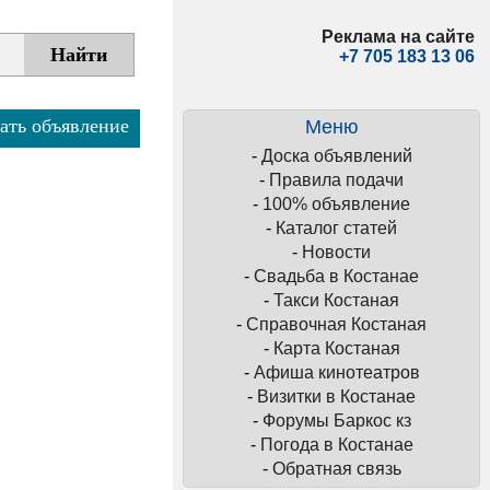
Реклама на сайте
+7 705 183 13 06
ать объявление
Меню
-
Доска объявлений
-
Правила подачи
-
100% объявление
-
Каталог статей
-
Новости
-
Свадьба в Костанае
-
Такси Костаная
-
Справочная Костаная
-
Карта Костаная
-
Афиша кинотеатров
-
Визитки в Костанае
-
Форумы Баркос кз
-
Погода в Костанае
-
Обратная связь