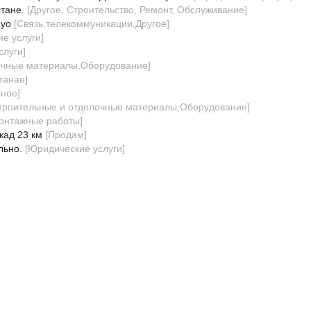
тане.
[
Другое, Строительство, Ремонт, Обслуживание
]
dyo
[
Связь,телекоммуникации.Другое
]
е услуги
]
слуги
]
очные материалы,Оборудование
]
танае
]
сное
]
троительные и отделочные материалы,Оборудование
]
онтажные работы
]
кад 23 км
[
Продам
]
льно.
[
Юридические услуги
]