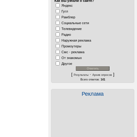
Как Вы узнали о сайте?
Яндекс
Гугл
Рамблер
Социальные сети
Телевидение
Радио
Наружная реклама
Промоутеры
Смс - реклама
От знакомых
Другое
[
·
]
Результаты
Архив опросов
Всего ответов:
141
Реклама