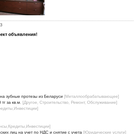
63
ект объявления!
на зубные протезы из Беларуси
[
Металлообрабатывающее
]
г за кв.м.
[
Другое, Строительство, Ремонт, Обслуживание
]
едиты,Инвестиции
]
нсы,Кредиты,Инвестиции
]
их лиц на учет по НДС и снятие с учета
[
Юридические услуги
]