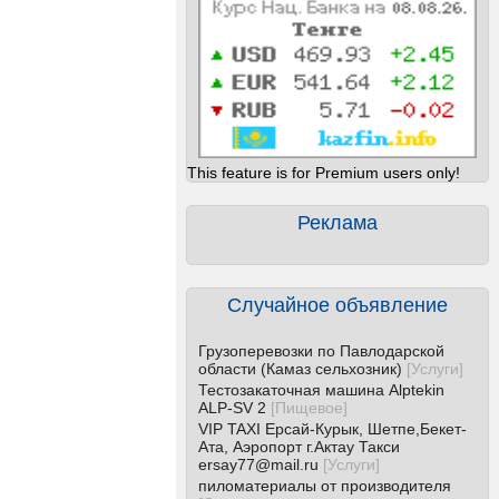
This feature is for Premium users only!
Реклама
Случайное объявление
Грузоперевозки по Павлодарской
области (Камаз сельхозник)
[
Услуги
]
Тестозакаточная машина Alptekin
ALP-SV 2
[
Пищевое
]
VIP TAXI Ерсай-Курык, Шетпе,Бекет-
Ата, Аэропорт г.Актау Такси
ersay77@mail.ru
[
Услуги
]
пиломатериалы от производителя