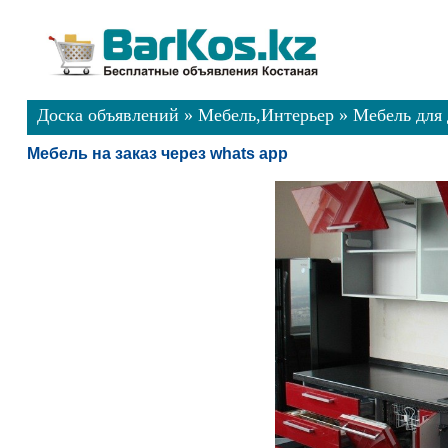
Доска объявлений
»
Мебель,Интерьер
»
Мебель для
Мебель на заказ через whats app