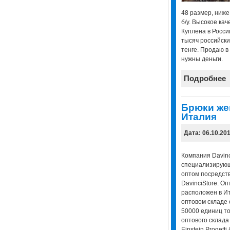
48 размер, ниже
б/у. Высокое кач
Куплена в Росси
тысяч российски
тенге. Продаю в 
нужны деньги.
Подробнее
Брюки же
Италия
Дата: 06.10.20
Компания Davinc
специализирующ
оптом посредст
DavinciStore. О
расположен в Ит
оптовом складе 
50000 единиц т
оптового склада
Einstein Progetti