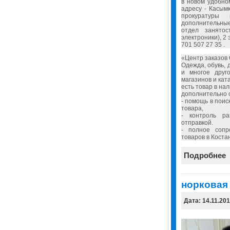
в новом удобно
адресу - Касым
прокуратуры
дополнительны
отдел занято
электроники), 2
701 507 27 35 .
«Центр заказов 
Одежда, обувь, 
и многое друг
магазинов и ката
есть товар в нал
дополнительно 
- помощь в пои
товара,
- контроль р
отправкой.
- полное соп
товаров в Коста
Подробнее
норковая
Дата: 14.11.20