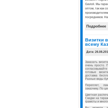
Gavioli. Мы гар
оптом, так как 
производителям
посредников. Наш 
Подробнее
Визитки в
всему Каз
Дата: 26.08.20
Заказать визит
очень просто. 
согласовывайт
готовые визит
доставка бесп
Разные виды бу
Переплет, ла
заказчику. По ц
Цветная распеч
Скидки на тира
грамоты и много
Вы можете за