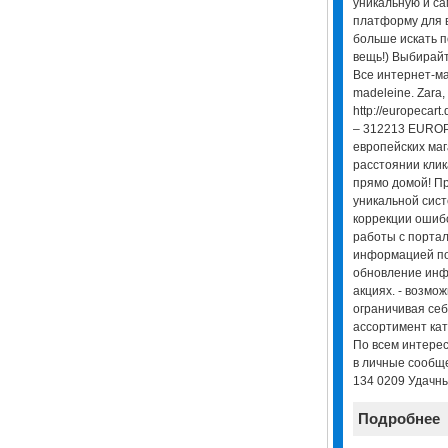
уникальную и са
платформу для в
больше искать п
вещь!) Выбирайт
Все интернет-маг
madeleine. Zara,
http://europecart
– 312213 EUROP
европейских маг
расстоянии клик
прямо домой! Пр
уникальной сис
коррекции ошиб
работы с порта
информацией по
обновление инф
акциях. - возмо
ограничивая себ
ассортимент кат
По всем интере
в личные сообще
134 0209 Удачны
Подробнее