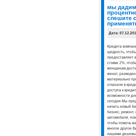
мы дадим
процентно
спешите 
применять
Дата: 07.12.20
Кредита компани
щедрость, чтоб
предоставляет в
ставке 2%, чтоб
женщинам достич
женат, разведен,
материально пр
отказали в кред
доступа к креди
возможности для
сегодня.Мы пред
начать новый би
бизнес, ремонт,
автомобиля, пом
чтобы помочь ва
многое другое В
нашими дешевых