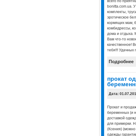
всего по приятн
bonitta.com.ua.
комплекты, труси
эротическое бел
кормящих мам, б
комбидрессы, ко
дома и отдыха. 
Вам что-то ново
качественное! Bo
тебя!!! Удачных 
Подробнее
прокат о
беремен
Дата: 01.07.20
Прокат и продаж
беременных (и н
доставкой одеж
для примерки. Н
(Ксения) (можно 
одежды гарантир