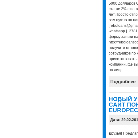
5000 долларов 
ставке 2% с пог
лет.Просто отпр
вам нужно на н
[reboloans@gmai
whatsapp [+2781
форму заявки н
http://reboloansc
получите мгнове
сотрудников по 
приветствовать 
компании, где в
на лице.
Подробнее
НОВЫЙ 
САЙТ ПО
EUROPEC
Дата: 29.02.20
Друзья! Предла