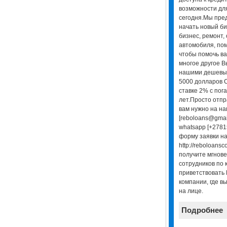
возможности для
сегодня.Мы пред
начать новый би
бизнес, ремонт,
автомобиля, пом
чтобы помочь ва
многое другое В
нашими дешевых
5000 долларов 
ставке 2% с пог
лет.Просто отпр
вам нужно на н
[reboloans@gmai
whatsapp [+2781
форму заявки н
http://reboloansc
получите мгнове
сотрудников по 
приветствовать 
компании, где в
на лице.
Подробнее