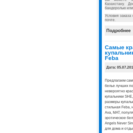
Казахстану. Д
бандеролью или
Условия заказа
почте.
Подробнее
Самые кр
купальник
Feba
Дата: 05.07.20
Предлагаем сам
белье лучших по
невероятно кра
купальники SHE
размеры купальни
стильная Feba, н
Ava, MAT, попул
эротическое бель
Angels Never Sin,
для дома и отды