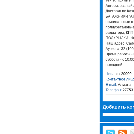
тенге. Прямые п
Авторизованый 
Доставка по Каза
БАГАЖНИКИ "ATL
оригинальные в 
полиуретановые
радиатора, КПП,
ПОДКРЫЛКИ - Ф
Наш адрес: Салон
Ауэзова, 32 (100
Время работы - п
суббота - с 10:0
выходной.
Цена:
от 20000
Контактное лицо
E-mail:
Алматы
Телефон:
27753
Добавить ко