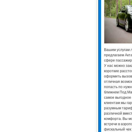
Вашим услугам л
предлагаем Актау
сфере пассажирс
У нас можно зак
короткие рассто
оформить вызов 
отличная возмо
попасть по нужно
ближнем Под Ман
самое выгодное 
клиентам мы га
разумным тариф
различной вмест
комфорта. Вы мо
встречи в аэроп
фискальный чек 