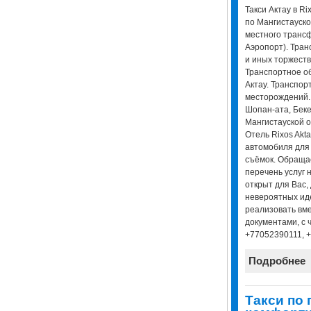
Такси Актау в Ri
по Мангистауско
местного трансф
Аэропорт). Тра
и иных торжест
Транспортное о
Актау. Транспо
месторождений.
Шопан-ата, Беке
Мангистауской о
Отель Rixos Akt
автомобиля для
съёмок. Обраща
перечень услуг 
открыт для Вас,
невероятных ид
реализовать вме
документами, с 
+77052390111, 
Подробнее
Tакси по 