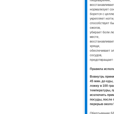
пищеварение,
восстанавливае
нормализует со
борется с целл
укрепляет ногти,
способствует б
ожогов,
убирает боли л
месте,
восстанавливает
хрящи,
обеспечивает э
сосудов,
предотвращает 
Правила испол
Вовнутрь прини
45 мин. до еды
ложку в 100 гр
температуры, п
исключить при
посуды, после 
перерыв около 
Обертывание Б