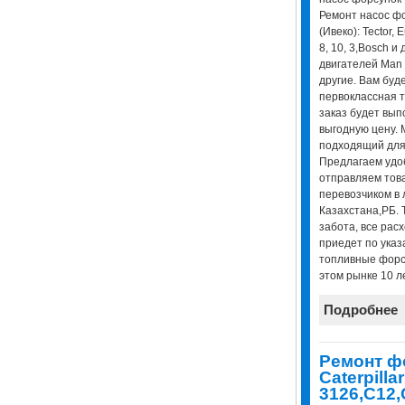
Ремонт насос фо
(Ивеко): Tector, E
8, 10, 3,Bosch и
двигателей Man 
другие. Вам буд
первоклассная т
заказ будет вып
выгодную цену.
подходящий для 
Предлагаем удо
отправляем това
перевозчиком в 
Казахстана,РБ. 
забота, все рас
приедет по указ
топливные форс
этом рынке 10 ле
Подробнее
Ремонт ф
Caterpill
3126,C12,