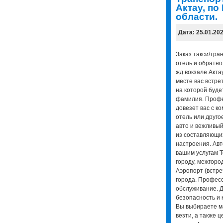
Актау, по
области.
Дата: 25.01.20
Заказ такси/тра
отель и обратно.
жд вокзале Акта
месте вас встрет
на которой буде
фамилия. Профе
довезет вас с к
отель или друго
авто и вежливый
из составляющи
настроения. Авт
вашим услугам T
городу, межгород
Аэропорт (встре
города. Профес
обслуживание. Д
безопасность и 
Вы выбираете ма
везти, а также ц