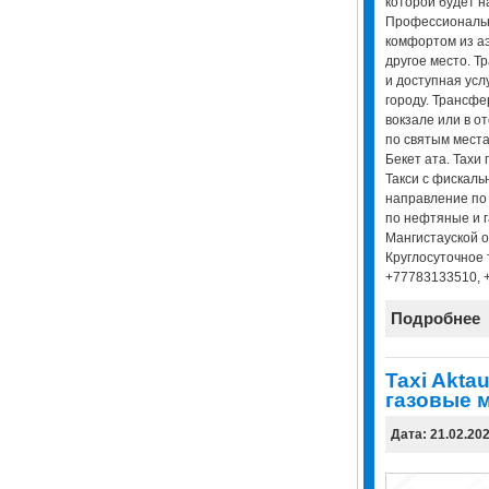
которой будет н
Профессиональн
комфортом из аэ
другое место. Т
и доступная усл
городу. Трансфе
вокзале или в оте
по святым места
Бекет ата. Тахи
Такси с фискаль
направление по 
по нефтяные и 
Мангистауской об
Круглосуточное 
+77783133510, 
Подробнее
Taxi Akta
газовые 
Дата: 21.02.20