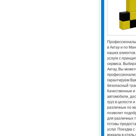
Профессиональн
в Актау и по Ма
наших клиентов
услуги с принци
сервиса. Выбира
Актау, Вы может
профессионализ
гарантируем Ва
безопасный тра
Качественные и
автомобили, дос
груз в целости 
различные по ма
позволит подоб
для различных т
готовы предоста
услуг. Поездка 
вокзала в отель 