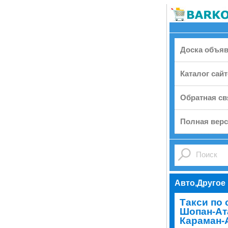
Доска объя
Каталог сай
Обратная св
Полная верс
Авто,Другое
Tакси по
Шопан-Ата
Караман-А