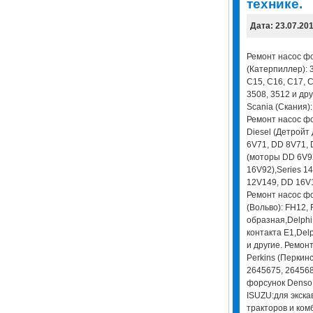
технике.
Дата: 23.07.20
Ремонт насос фо
(Катерпиллер): 3
C15, C16, C17, C
3508, 3512 и др
Scania (Скания): 
Ремонт насос фо
Diesel (Детройт 
6V71, DD 8V71, 
(моторы DD 6V9
16V92),Series 1
12V149, DD 16V1
Ремонт насос фо
(Вольво): FH12,
образная,Delphi
контакта E1,Del
и другие. Ремон
Perkins (Перкинс
2645675, 264568
форсунок Denso 
ISUZU:для экскав
тракторов и ком