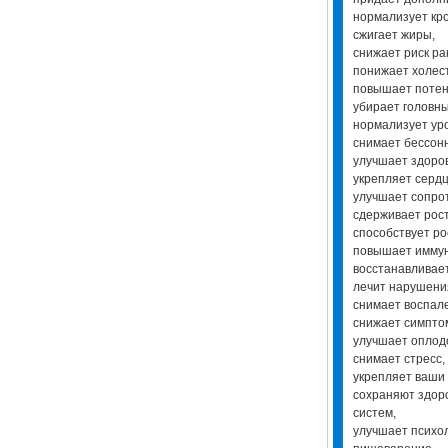
нормализует кр
сжигает жиры,
снижает риск ра
понижает холес
повышает потен
убирает головн
нормализует ур
снимает бессон
улучшает здоров
укрепляет серд
улучшает сопро
сдерживает рост
способствует ро
повышает иммун
восстанавливае
лечит нарушения
снимает воспал
снижает симпто
улучшает оплод
снимает стресс,
укрепляет ваши
сохраняют здоро
систем,
улучшает психол