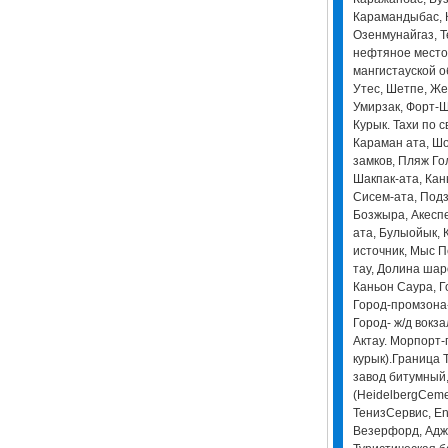
Карамандыбас, 
Озенмунайгаз, Т
нефтяное место
мангистауской о
Утес, Шетпе, Же
Умирзак, Форт-Ш
Курык. Тахи по 
Караман ата, Шо
замков, Пляж Го
Шакпак-ата, Ка
Сисем-ата, Под
Бозжыра, Акеспе
ата, Булыойык,
источник, Мыс П
тау, Долина шар
Каньон Саура, Г
Город-промзона-
Город- ж/д вокза
Актау. Морпорт-
курык).Граница 
завод битумный
(HeidelbergCeme
ТенизСервис, Enk
Везерфорд, Адж