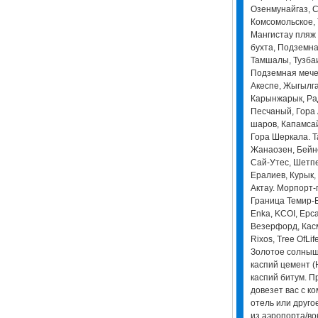
Озенмунайгаз, 
Комсомольское, Т
Мангистау пляж
бухта, Подземна
Тамшалы, Тузбаи
Подземная мече
Акеспе, Жыгылга
Карынжарык, Ра
Песчаный, Гора 
шаров, Капамсай
Гора Шеркала. Т
Жанаозен, Бейне
Сай-Утес, Шетпе
Ералиев, Курык,
Актау. Морпорт-
Граница Темир-Б
Enka, KCOI, Ерса
Везерфорд, Кас
Rixos, Tree OfLif
Золотое солнышк
каспий цемент (
каспий битум. 
довезет вас с к
отель или друго
из аэропорта/вок