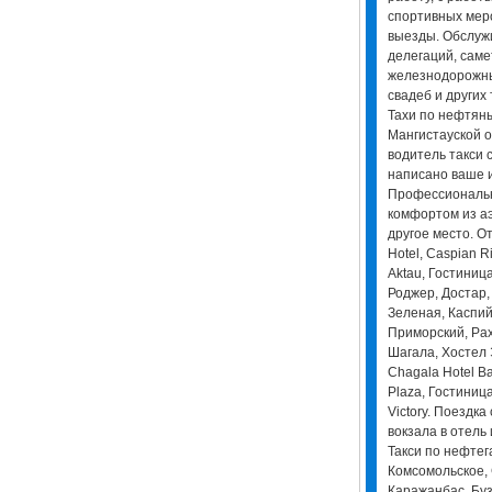
спортивных мер
выезды. Обслуж
делегаций, самет
железнодорожны
свадеб и других
Тахи по нефтян
Мангистауской о
водитель такси с
написано ваше 
Профессиональн
комфортом из аэ
другое место. От
Hotel, Caspian Ri
Aktau, Гостиница
Роджер, Достар,
Зеленая, Каспий
Приморский, Рах
Шагала, Хостел 
Chagala Hotel Ba
Plaza, Гостиница
Victory. Поездка
вокзала в отель 
Такси по нефте
Комсомольское,
Каражанбас, Буза