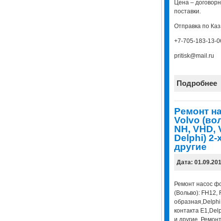
Цена – договорн
поставки.
Отправка по Каз
+7-705-183-13-0
pritisk@mail.ru
Подробнее
Ремонт н
Volvo (во
NH, VHD, 
Delphi) 2-
другие
Дата: 01.09.20
Ремонт насос фо
(Вольво): FH12,
образная,Delphi
контакта E1,Del
и другие. Ремон