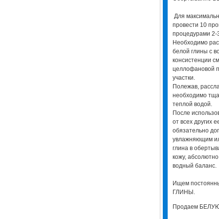
Для максимальн
провести 10 про
процедурами 2-
Необходимо расп
белой глины с в
консистенции с
целлофановой 
участки.
Полежав, рассла
необходимо тщат
теплой водой.
После использов
от всех других 
обязательно до
увлажняющим ил
глина в оберты
кожу, абсолютн
водный баланс.
Ищем постоянн
ГЛИНЫ.
Продаем БЕЛУЮ