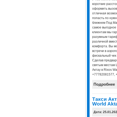
короткие рассто
оформить вызов 
отличная возмо
попасть по нужно
ближнем Под Ман
самое выгодное 
клиентам мы га
разумным тариф
различной вмест
комфорта. Вы мо
встречи в аэроп
фискальный чек 
Сделав предвари
святым местам Ш
Актау в Rixos Wa
+77782081577, 
Подробнее
Tакси Акт
World Akt
Дата: 25.01.20