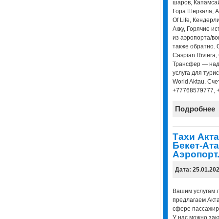
шаров, Капамсай
Гора Шеркала, А
Of Life, Кендерл
Акку, Горячие и
из аэропорта/вок
также обратно. О
Caspian Riviera, 
Трансфер — над
услуга для турис
World Aktau. Сче
+77768579777, 
Подробнее
Тахи Акта
Бекет-Ата
Аэропорт
Дата: 25.01.20
Вашим услугам л
предлагаем Актау
сфере пассажирс
У нас можно зак