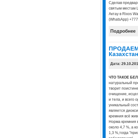
Сделав предвари
святым местам Ш
Актау в Rixos Wa
(WhatsApp) +77
Подробнее
ПРОДАЕМ
Казахстан
Дата: 29.10.20
ЧТО ТАКОЕ БЕ
натуральный про
творит поистине
очищение, исце
и тела, и всего 
уникальный сос
является диокси
кремния всё жив
Норма кремния 
около 4,7 %, а к
1,3 %,тогда "при