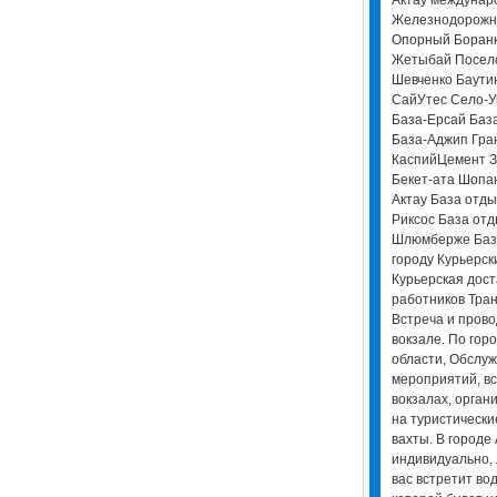
Железнодорожны
Опорный Боранк
Жетыбай Посело
Шевченко Баути
СайУтес Село-У
База-Ерсай Баз
База-Аджип Гра
КаспийЦемент З
Бекет-ата Шопа
Актау База отд
Риксос База отд
Шлюмберже База
городу Курьерск
Курьерская дост
работников Тран
Встреча и прово
вокзале. По горо
области, Обслуж
мероприятий, вс
вокзалах, орган
на туристически
вахты. В городе 
индивидуально, 
вас встретит вод