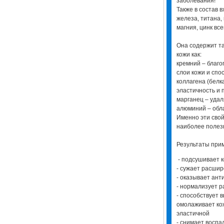
заболевания!
Также в состав 
железа, титана, 
магния, цинк вс
Она содержит т
кожи как:
кремний – благо
слои кожи и сп
коллагена (белк
эластичность и 
марганец – удал
алюминий – обл
Именно эти свой
наиболее полез
Результаты пр
- подсушивает 
- сужает расши
- оказывает ант
- нормализует р
- способствует 
омолаживает кож
эластичной
- снимает воспа