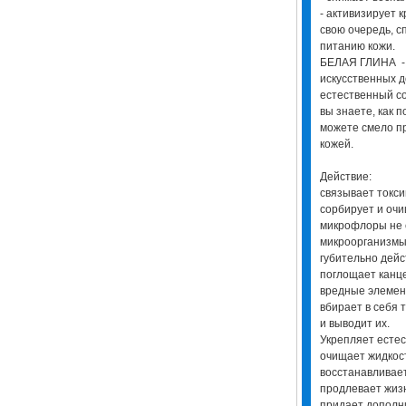
- активизирует 
свою очередь, с
питанию кожи.
БЕЛАЯ ГЛИНА - в
искусственных д
естественный с
вы знаете, как 
можете смело пр
кожей.
Действие:
связывает токс
сорбирует и оч
микрофлоры не 
микроорганизмы
губительно дейс
поглощает канц
вредные элеме
вбирает в себя 
и выводит их.
Укрепляет естес
очищает жидкос
восстанавливае
продлевает жиз
придает дополн