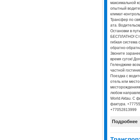
максимальной к
опытный водите
климат-контроль
Трансфер по свя
ата. Водительск
Остановки в пути
БЕСПЛАТНО! Сто
гибкая система с
обратно-обратн
Звоните заранее
время суток! До
Геленджике воз
частной гостини
Поездка с водит
отель или место
месторождениям 
любом направлен
World Aktau. С 
фактура. +7775
+77052813999
Подробнее
Транспор