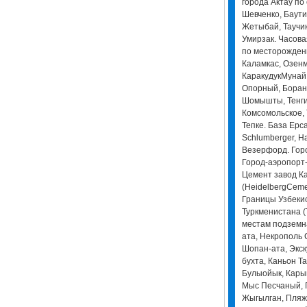
города Актау по
Шевченко, Баути
Жетыбай, Таучик
Умирзак. Часовая
по месторожден
Каламкас, Озенм
КаракудукМунай
Опорный, Боран
Шомышты, Тенги
Комсомольское, 
Тепке. База Ерс
Schlumberger, Ha
Везерфорд. Горо
Город-аэропорт-
Цемент завод К
(HeidelbergCeme
Границы Узбекис
Туркменистана (
местам подземна
ата, Некрополь 
Шопан-ата, Экск
бухта, Каньон Т
Булыойык, Кары
Мыс Песчаный, Г
Жыгылган, Пляж 