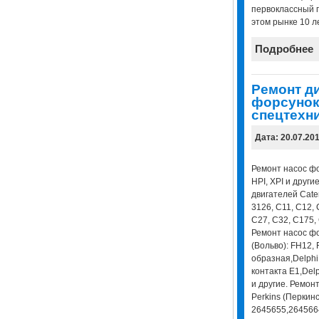
первоклассный 
этом рынке 10 ле
Подробнее
Ремонт д
форсунок
спецтехни
Дата: 20.07.20
Ремонт насос фор
HPI, XPI и други
двигателей Cater
3126, C11, C12, 
С27, С32, С175, 
Ремонт насос фо
(Вольво): FH12,
образная,Delphi
контакта E1,Del
и другие. Ремон
Perkins (Перкинс
2645655,264566