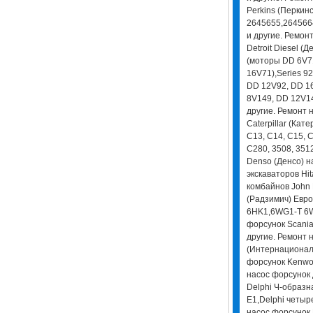
Perkins (Перкинс
2645655,264566
и другие. Ремон
Detroit Diesel (Д
(моторы DD 6V7
16V71),Series 9
DD 12V92, DD 16
8V149, DD 12V14
другие. Ремонт 
Caterpillar (Кат
C13, C14, C15, C
С280, 3508, 351
Denso (Денсо) н
экскаваторов Hit
комбайнов John 
(Радзимич) Евро-
6HK1,6WG1-T 6WF
форсунок Scania (
другие. Ремонт н
(Интернационал)
форсунок Kenwor
насос форсунок 
Delphi Ч-образн
E1,Delphi четыр
насос форсунок P