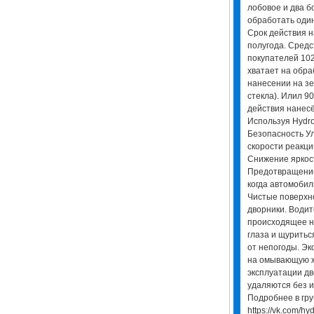
лобовое и два б
обработать один
Срок действия н
полугода. Средс
покупателей 102
хватает на обра
нанесении на зе
стекла). Илил 90
действия нанесё
Используя Hydro
Безопасность У
скорости реакци
Снижение яркост
Предотвращение
когда автомобил
Чистые поверхно
дворники. Водит
происходящее на
глаза и щуритьс
от непогоды. Э
на омывающую ж
эксплуатации д
удаляются без 
Подробнее в гру
https://vk.com/h