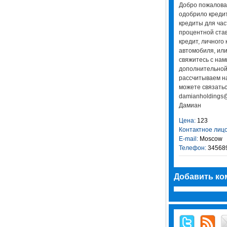
Добро пожалова
одобрило креди
кредиты для час
процентной ста
кредит, личного 
автомобиля, или
свяжитесь с нам
дополнительной
рассчитываем на
можете связатьс
damianholdings@
Дамиан
Цена:
123
Контактное лицо
E-mail:
Moscow
Телефон:
34568
Добавить ко