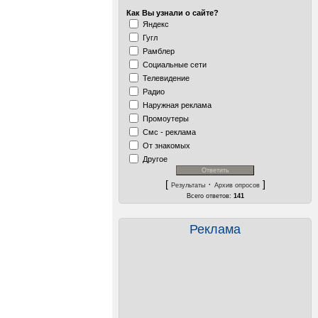
Как Вы узнали о сайте?
Яндекс
Гугл
Рамблер
Социальные сети
Телевидение
Радио
Наружная реклама
Промоутеры
Смс - реклама
От знакомых
Другое
[
·
]
Результаты
Архив опросов
Всего ответов:
141
Реклама