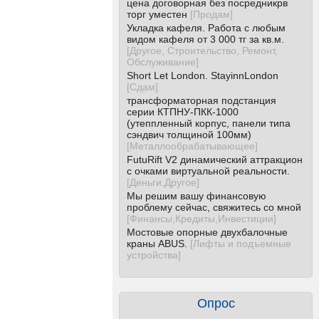
цена договорная без посредникрв
торг уместен
[
Продам
]
Укладка кафеля. Работа с любым
видом кафеля от 3 000 тг за кв.м.
[
Другое, Строительство, Ремонт,
Обслуживание
]
Short Let London. StayinnLondon
[
Сдам
]
трансформаторная подстанция
серии КТПНУ-ПКК-1000
(утеппленный корпус, панели типа
сэндвич толщиной 100мм)
[
Металлообрабатывающее
]
FutuRift V2 динамический аттракцион
с очками виртуальной реальности.
[
Деньги,Другое
]
Мы решим вашу финансовую
проблему сейчас, свяжитесь со мной
[
Финансы,Кредиты,Инвестиции
]
Мостовые опорные двухбалочные
краны ABUS.
[
Лифты и подъемные
устройства
]
Опрос