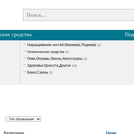
ские средства
Под
Наращивание ногтей,Маникюр,Педикюр
[4]
Гигиенические средства
[5]
Очки,Оправы,Линзы,Аксессуары
[3]
Здоровье,Красота,Другое
[20]
Бани,Сауны
[5]
Категория:
Цена: