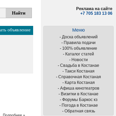
Реклама на сайте
+7 705 183 13 06
ать объявление
Меню
-
Доска объявлений
-
Правила подачи
-
100% объявление
-
Каталог статей
-
Новости
-
Свадьба в Костанае
-
Такси Костаная
-
Справочная Костаная
-
Карта Костаная
-
Афиша кинотеатров
-
Визитки в Костанае
-
Форумы Баркос кз
-
Погода в Костанае
-
Обратная связь
Подробнее »