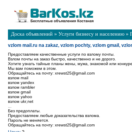
Доска объявлений
»
Услуги бизнесу и населению
»
vzlom mail.ru na zakaz, vzlom pochty, vzlom gmail, vzl
Предоставляем качественные услуги по взлому почты.
Взлом почты на заказ быстро, качественно и не дорого.
Хотите узнать тайные планы жены, мужа, знакомой или конкур
Мы вам поможем в этом.
Обращайтесь на почту: xrewst25@gmail.com
взлом mail
взлом yandex
взлом rambler
взлом gmail
взлом yahoo
взлом ukr,net
...
Без предоплаты.
Предоставляем любые доказательства взлома.
Пароль не меняется.
Обращайтесь на почту: xrewst25@gmail.com