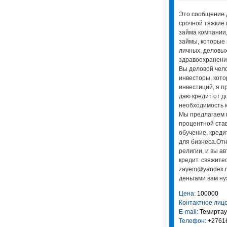
Это сообщение д
срочной тяжкие 
займа компании
займы, которые 
личных, деловых
здравоохранения
Вы деловой чел
инвесторы, кото
инвестиций, я п
даю кредит от 
необходимость к
Мы предлагаем 
процентной став
обучение, креди
для бизнеса.От
религии, и вы а
кредит. свяжите
zayem@yandex.r
деньгами вам ну
Цена:
100000
Контактное лицо
E-mail:
Темиртау
Телефон:
+2761