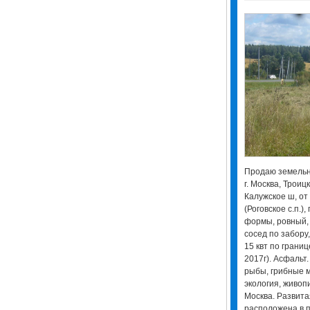
Продаю земельн
г. Москва, Трои
Калужское ш, от 
(Роговское с.п.)
формы, ровный, 
сосед по забору
15 квт по границ
2017г). Асфальт
рыбы, грибные м
экология, живоп
Москва. Развит
расположена в п