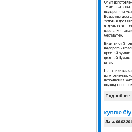
Опыт изготовлен
15 лет. Визитки 
недорого вы мож
Возможна достав
Условия доставк
отдельно от сто
города Костанай
бесплатно.
Визитки от 3 тен
недорого изгото
простой бумаге,
цветной бумаге
штук.
Цена визиток за
изготовления, к
исполнения зак
подход к цене ви
Подробнее
куплю б\у
Дата: 06.02.20