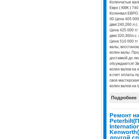
Коленчатые вал
Евро ( КМК ) 74
Коленвал ЕВРО 
00 Цена 405 000
двиг.240,260 л.с
Цена 425 000 тг
двиг.320,360л.с
Цена 510 000 тг
валы, восстанов
колен валы. Про
доставкой до лю
обсуждаются! Зв
колен валов на 
в счет оплаты п
своя мастерская
колен валов на г
Подробнее
Ремонт н
Peterbilt(
Internati
Kenworth(
другой сп