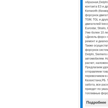
образная,Delphi
контакта E3 и д
Kenworth (Кенво
форсунок двигат
TGM, TGL и друг
двигателей Iveco 
Eurostar, Stralis,
Уже более 10 л
«Дизель-форс» 
ремонт и диагно
Также осуществ
форсунок систем
Delphi, Siemens
автомобилям. Н
расчет, наложен
Предлагаем удо
отправляем това
перевозчиком в 
Казахстана,РБ. 
забота, все рас
приедет по указ
топливные форс
Подробнее