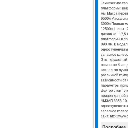
Технические хар
платформы: шири
мм. Масса перево
9500кгМасса сн
3000кгПолная ма
12500кг Шины - 
дисковые - 17,5
платформы в пр
890 мм. В моде
одноступенчаты
запасное колесо
Этот двухосный
ошиновке благо
как нельзя лучш
различной комму
зависимости от 
параметры прице
фактор стоит уче
прицеп данной 
ЧМЗАП 8358-10-
одноступенчаты
запасное колесо
сайт: http://www.
Подробнее