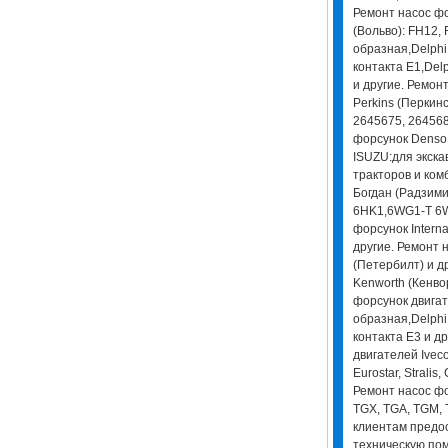
Ремонт насос фо
(Вольво): FH12,
образная,Delphi
контакта E1,Del
и другие. Ремон
Perkins (Перкинс
2645675, 264568
форсунок Denso 
ISUZU:для экскав
тракторов и ком
Богдан (Радзимич
6HK1,6WG1-T 6WF
форсунок Intern
другие. Ремонт н
(Петербилт) и д
Kenworth (Кенво
форсунок двигат
образная,Delphi
контакта E3 и д
двигателей Iveco 
Eurostar, Stralis,
Ремонт насос фо
TGX, TGA, TGM, 
клиентам предо
техническую пом