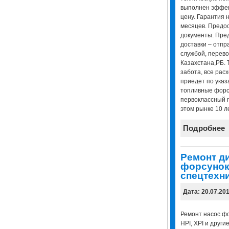
выполнен эффек
цену. Гарантия 
месяцев. Предо
документы. Пре
доставки – отпр
службой, перево
Казахстана,РБ. 
забота, все рас
приедет по указ
топливные форс
первоклассный 
этом рынке 10 ле
Подробнее
Ремонт д
форсунок
спецтехни
Дата: 20.07.20
Ремонт насос фор
HPI, XPI и други