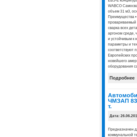
EBS-E конфигур
WABCO Самосваль
объем 31 м3, о
Преимущества • 
провариваемый с
сварка всех дет
аргоном среде, 
и устойчивым к 
параметры и те
соответствуют п
Европейских пр
новейшего амери
оборудования сай
Подробнее
Автомоби
ЧМЗАП 835
т.
Дата: 26.06.20
Предназначен дл
коммунальной те