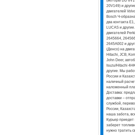
(моторы DD 8V1
20V149) и други
двигателей Volvo
Bosch Ч-образна
два контакта E1,
LUCAS и другие.
двигателей Perki
2645664, 264566
2645A002 и друг
(Денсо) на двиг
Hitachi, JCB, Ko
John Deer, автоб
Isuzu/Hitachi 4
другие. Мы рабо
России и Казахс
наличный расчет
наложенный плат
Доставка: предл
доставки – отпр
службой, перево
России, Казахст
наша забота, вс
Курьер приедет 
заберет топливн
нужно тратить с