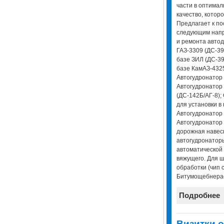
части в оптима
качество, котор
Предлагает к по
следующим напр
и ремонта автод
ГАЗ-3309 (ДС-39
базе ЗИЛ (ДС-39
базе КамАЗ-4325
Автогудронатор 
Автогудронатор
(ДС-142Б/АГ-8);
для установки в 
Автогудронатор
Автогудронатор
дорожная навес
автогудронатор
автоматической
вяжущего. Для 
обработки (чип с
Битумощебнерас
Подробнее
Визитки о