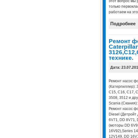
этот вопрос мы 
только первокла
работаем на это
Подробнее
Ремонт ф
Caterpill
3126,C12,
технике.
Дата: 23.07.20
Ремонт насос фо
(Катерпиллер): 3
C15, C16, C17, C
3508, 3512 и др
Scania (Скания): 
Ремонт насос фо
Diesel (Детройт 
6V71, DD 8V71, 
(моторы DD 6V9
16V92),Series 1
12V149, DD 16V1