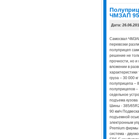
Полуприц
ЧМЗАП 952
Дата: 26.06.20
Самосвал ЧМЗАП
перевозки разли
полуприцеп сам
решение не толь
прочности, но и
вложении в разв
характеристики 
груза – 30 000 
полуприцепа – 8
полуприцепов – 
седельное устрой
подъема кузова 
Шины - 385/65R2
90 км/ч Подвеск
подъемной ось
электронным уп
Premium фирмы
система - двухк