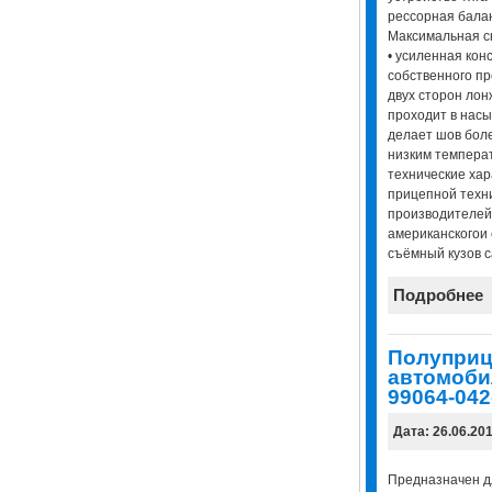
рессорная балан
Максимальная ск
• усиленная кон
собственного пр
двух сторон лон
проходит в насы
делает шов боле
низким темпера
технические хар
прицепной техни
производителей
американскогои 
съёмный кузов са
Подробнее
Полуприц
автомоб
99064-042-
Дата: 26.06.20
Предназначен д