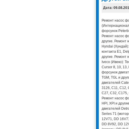
Дата: 09.08.20
Ремонт насос фор
(Интернационал)
форсунок Peterbi
Ремонт насос фо
другие. Ремонт 
Hyndai (Хундай):
контакта E1, Del
другие. Ремонт 
Iveco (Ивеко): Tec
Cursor 8, 10, 13
форсунок двигат
TGM, TGL и друг
двигателей Cater
3126, C11, C12, 
С27, С32, С175, 
Ремонт насос фор
HPI, XPI и други
двигателей Detro
Series 71 (мото
12V71, DD 16V71
DD 8V92, DD 12V