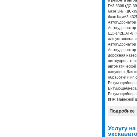
и ремонта автод
ГАЗ-3309 (ДС-39
базе ЗИЛ (ДС-39
базе КамАЗ-4325
Автогудронатор 
Автогудронатор
(ДС-142Б/АГ-8);
для установки в 
Автогудронатор
Автогудронатор
дорожная навес
автогудронатор
автоматической
вяжущего. Для 
обработки (чип с
Битумощебнерас
Битумощебнерас
Битумощебнерас
КНР; Навесной 
Подробнее
Услугу на
экскавато