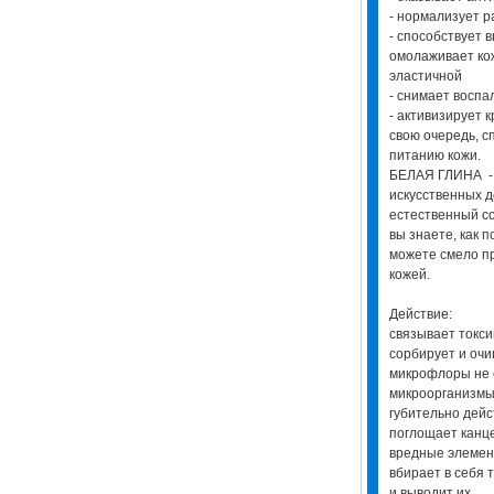
- нормализует р
- способствует 
омолаживает кож
эластичной
- снимает воспа
- активизирует 
свою очередь, с
питанию кожи.
БЕЛАЯ ГЛИНА - в
искусственных д
естественный с
вы знаете, как 
можете смело пр
кожей.
Действие:
связывает токс
сорбирует и оч
микрофлоры не 
микроорганизмы
губительно дейс
поглощает канц
вредные элеме
вбирает в себя 
и выводит их.