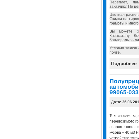
Переплет, ла
заказчику. По ц
Цветная распеч
Скидки на тира
грамоты и много
Вы можете за
Казахстану. Д
бандеролью или
Условия заказа
почте.
Подробнее
Полуприц
автомоб
99065-033 
Дата: 26.06.20
Технические хар
перевозимого гр
снаряженного п
кузова – 40 м3 
устройство тягач