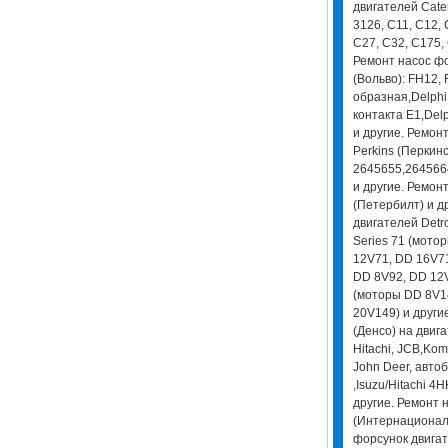
двигателей Cater
3126, C11, C12, 
С27, С32, С175, 
Ремонт насос фо
(Вольво): FH12,
образная,Delphi
контакта E1,Del
и другие. Ремон
Perkins (Перкинс
2645655,264566
и другие. Ремонт
(Петербилт) и д
двигателей Detro
Series 71 (мото
12V71, DD 16V71
DD 8V92, DD 12V
(моторы DD 8V1
20V149) и други
(Денсо) на двиг
Hitachi, JCB,Kom
John Deer, авто
,Isuzu/Hitachi 
другие. Ремонт н
(Интернационал)
форсунок двигат