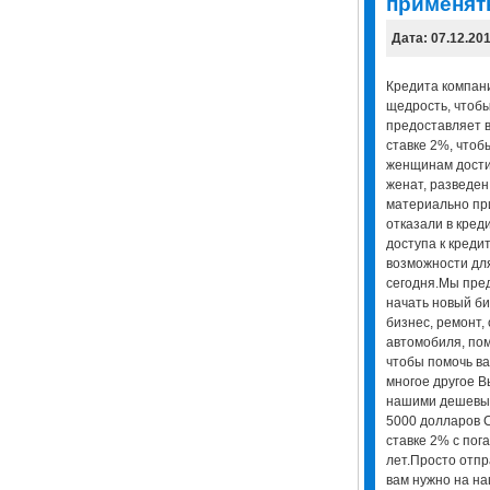
применять
Дата: 07.12.20
Кредита компани
щедрость, чтоб
предоставляет в
ставке 2%, чтоб
женщинам достич
женат, разведен,
материально пр
отказали в кред
доступа к креди
возможности для
сегодня.Мы пред
начать новый би
бизнес, ремонт,
автомобиля, пом
чтобы помочь ва
многое другое В
нашими дешевых
5000 долларов 
ставке 2% с пог
лет.Просто отпр
вам нужно на н