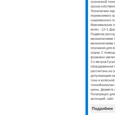
гусеничной техн
грузов собствен
Технические хар
перевозимого гр
снаряженного по
Максимальная ск
колес - 12+1 До
Подвеска рессо
механическими 
механическими 
опускания,для 
ходом. С помощ
возможно увели
3-х метров.Гуса
оборудованная 
рассчитана на с
допускающим наг
тонн и колёсной
тоннойнагрузке 
шины. Диаметр 
Полуприцеп для д
категорий. сайт:
Подробнее