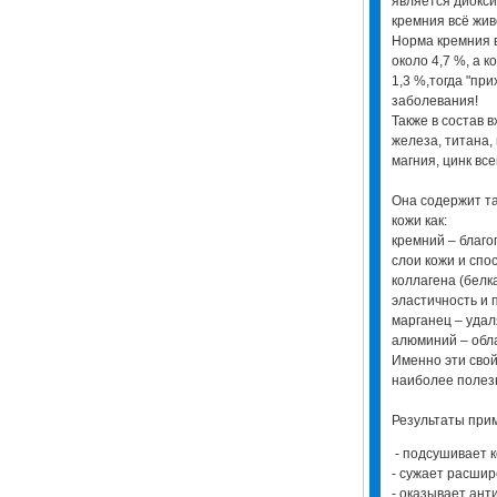
является диокси
кремния всё жив
Норма кремния 
около 4,7 %, а к
1,3 %,тогда "при
заболевания!
Также в состав 
железа, титана, 
магния, цинк вс
Она содержит т
кожи как:
кремний – благо
слои кожи и сп
коллагена (белк
эластичность и 
марганец – удал
алюминий – обл
Именно эти свой
наиболее полез
Результаты пр
- подсушивает 
- сужает расши
- оказывает ант