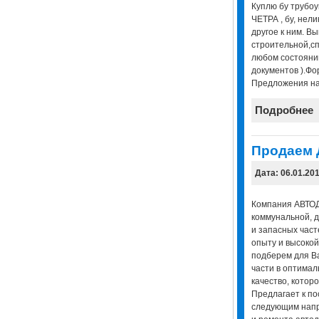
Куплю бу трубоу
ЧЕТРА , бу, нели
другое к ним. Вы
строительной,сп
любом состоянии
документов ).Фо
Предложения на 
Подробнее
Продаем 
Дата: 06.01.20
Компания АВТОД
коммунальной, 
и запасных част
опыту и высоко
подберем для В
части в оптима
качество, котор
Предлагает к по
следующим напр