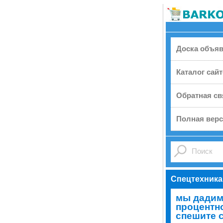
Доска объя
Каталог сай
Обратная св
Полная верс
Спецтехника
мы дадим
процентно
спешите 