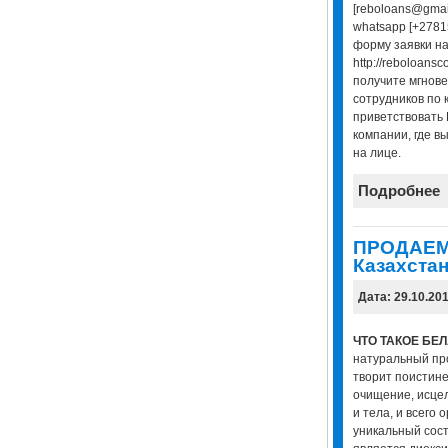
[reboloans@gmai
whatsapp [+2781
форму заявки н
http://reboloansc
получите мгнове
сотрудников по 
приветствовать 
компании, где в
на лице.
Подробнее
ПРОДАЕМ
Казахстан
Дата: 29.10.20
ЧТО ТАКОЕ БЕ
натуральный про
творит поистине
очищение, исце
и тела, и всего 
уникальный сос