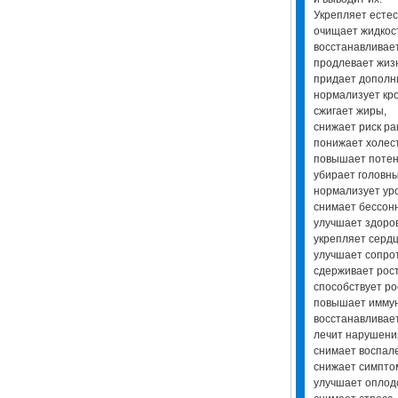
Укрепляет естес
очищает жидкос
восстанавливае
продлевает жиз
придает дополн
нормализует кр
сжигает жиры,
снижает риск ра
понижает холес
повышает потен
убирает головн
нормализует ур
снимает бессон
улучшает здоров
укрепляет серд
улучшает сопро
сдерживает рост
способствует ро
повышает иммун
восстанавливае
лечит нарушения
снимает воспал
снижает симпто
улучшает оплод