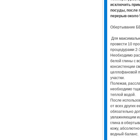
исключить при
посуды, после 
перерыв около 
Обертывание Б
Для максимальн
провести 10 про
процедурами 2-
Необходимо расп
белой глины с в
консистенции с
целлофановой 
участки.
Полежав, рассла
необходимо тщат
теплой водой.
После использов
от всех других 
обязательно до
увлажняющим ил
глина в оберты
кожу, абсолютн
водный баланс.