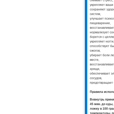
снимает стресс,
укрепляет ваши
сохраняют здоро
систем,
улучшает психол
пищеварение,
восстанавливае
нормализует со
борется с целл
укрепляет ногти,
способствует б
ожогов,
убирает боли л
месте,
восстанавливает
хрящи,
обеспечивает э
сосудов,
предотвращает 
Правила испол
Вовнутрь прини
45 мин. до еды
ложку в 100 гр
температуры, п