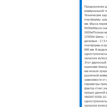
Предназначен дл
коммунальной те
Технические хар
платформы: шири
мм. Масса перево
9500кгМасса сн
3000кгПолная ма
12500кг Шины - 
дисковые - 17,5
платформы в пр
890 мм. В моде
одноступенчаты
запасное колесо
Этот двухосный
ошиновке благо
как нельзя лучш
различной комму
зависимости от 
параметры прице
фактор стоит уче
прицеп данной 
ЧМЗАП 8358-10-
одноступенчаты
запасное колесо