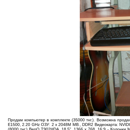
Продам компьютер в комплекте (35000 тнг.). Возможна продажа
E1500, 2.20 GHz ОЗУ: 2 х 2048М MB., DDR2 Видеокарта: NVID
(8000 тнг.) BenQ T902HDA, 18.5", 1366 x 768, 16:9 - Колонки M