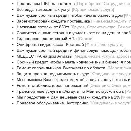
Поставляем ШВП для станков
[
Партнёрство, Сотрудничест
Все виды таможенных услуг
[
Юридические услуги
]
Вам нужен срочный кредит, чтобы начать бизнес и дом
[
Фи
Зарегистрирован кредита поставщика
[
Финансы,Кредиты,И
Натяжные потолки от 850тг
[
Другое, Строительство, Ремон
Свяжитесь с нами сегодня и увидеть все ваши деньги проб
Гидронасос пластинчатый НПл
[
Станки
]
Оцифровка видео кассет Костанай
[
Фото-видео услуги
]
Вам нужен срочный кредит и финансовую помощь, чтобы 
МЕДСЕСТРА на дом Алматы
[
Медицинские услуги, здоров
Срочный кредит, чтобы начать новую жизнь и бизнес, я по
Ремонт холодильников. Выезжаем по области.
[
Морозильн
Защита прав на недвижимость в суде
[
Юридические услуг
Мы поможем Вам с кредитом, чтобы начать новую жизнь и
Ремонт стабилизаторов напряжения!
[
Электрика,Электром
Транспортные услуги в г.Актау, и по Мангистауской обл.
[
Ра
Мы предоставим Вам дешевые ставки кредита на 2%
[
Фин
Правовое обслуживание. Аутсорсинг.
[
Юридические услуги