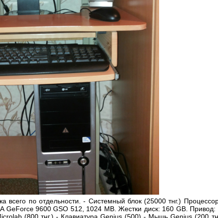
 всего по отдельности. - Системный блок (25000 тнг.) Процессор:
IA GeForce 9600 GSO 512, 1024 MB. Жестки диск: 160 GB. Привод
icrolab (800 тнг.) - Клавиатура Genius (500) - Мышь Genius (200 т