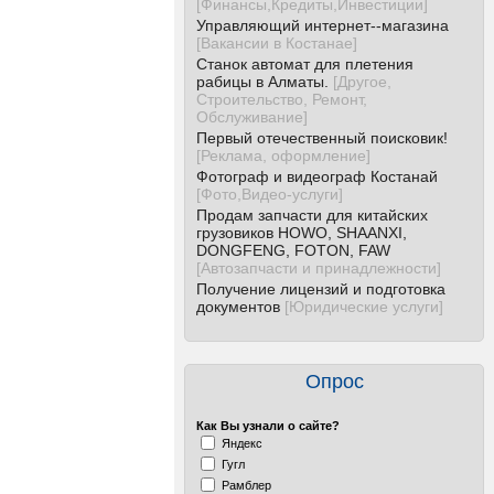
[
Финансы,Кредиты,Инвестиции
]
Управляющий интернет--магазина
[
Вакансии в Костанае
]
Станок автомат для плетения
рабицы в Алматы.
[
Другое,
Строительство, Ремонт,
Обслуживание
]
Первый отечественный поисковик!
[
Реклама, оформление
]
Фотограф и видеограф Костанай
[
Фото,Видео-услуги
]
Продам запчасти для китайских
грузовиков HOWO, SHAANXI,
DONGFENG, FOTON, FAW
[
Автозапчасти и принадлежности
]
Получение лицензий и подготовка
документов
[
Юридические услуги
]
Опрос
Как Вы узнали о сайте?
Яндекс
Гугл
Рамблер