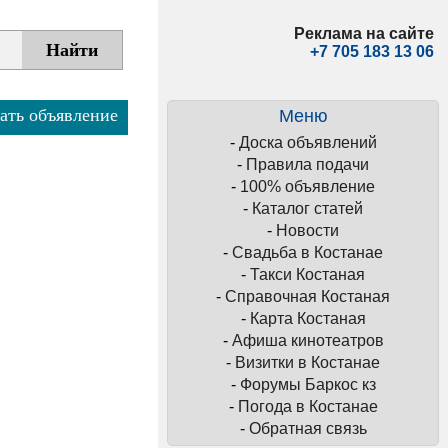
Реклама на сайте
+7 705 183 13 06
ать объявление
Меню
-
Доска объявлений
-
Правила подачи
-
100% объявление
-
Каталог статей
-
Новости
-
Свадьба в Костанае
-
Такси Костаная
-
Справочная Костаная
-
Карта Костаная
-
Афиша кинотеатров
-
Визитки в Костанае
-
Форумы Баркос кз
-
Погода в Костанае
-
Обратная связь