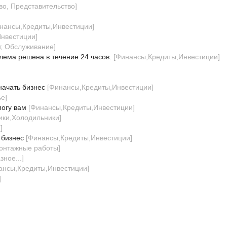
во, Представительство
]
нансы,Кредиты,Инвестиции
]
нвестиции
]
т, Обслуживание
]
лема решена в течение 24 часов.
[
Финансы,Кредиты,Инвестиции
]
начать бизнес
[
Финансы,Кредиты,Инвестиции
]
ье
]
могу вам
[
Финансы,Кредиты,Инвестиции
]
ики,Холодильники
]
и
]
 бизнес
[
Финансы,Кредиты,Инвестиции
]
онтажные работы
]
зное...
]
ансы,Кредиты,Инвестиции
]
]