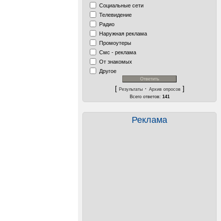
Социальные сети
Телевидение
Радио
Наружная реклама
Промоутеры
Смс - реклама
От знакомых
Другое
[
·
]
Результаты
Архив опросов
Всего ответов:
141
Реклама