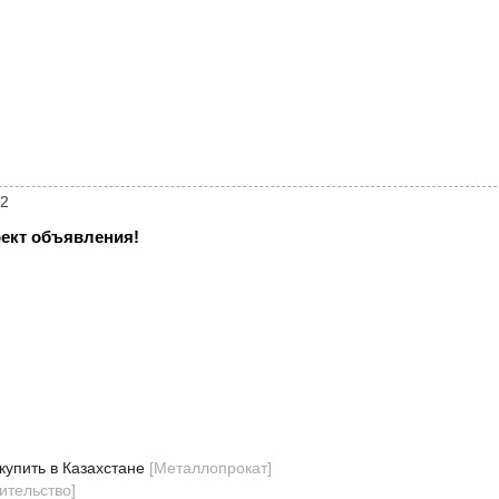
62
ект объявления!
упить в Казахстане
[
Металлопрокат
]
ительство
]