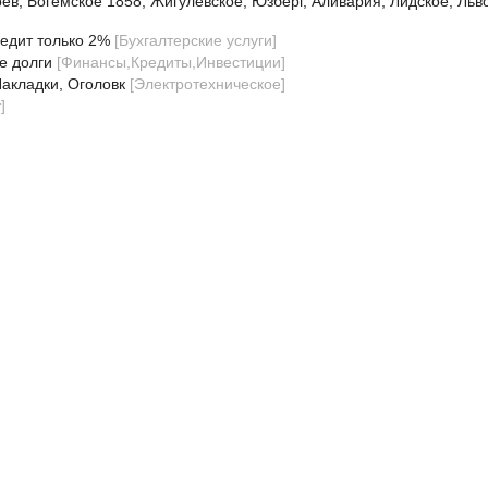
ев, Богемское 1858, Жигулёвское, Юзберг, Аливария, Лидское, Льв
редит только 2%
[
Бухгалтерские услуги
]
е долги
[
Финансы,Кредиты,Инвестиции
]
акладки, Оголовк
[
Электротехническое
]
т
]