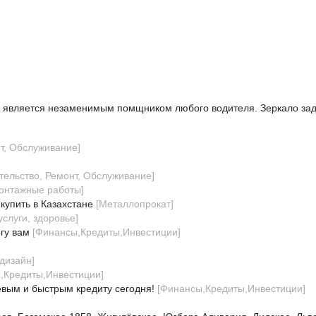
является незаменимым помщником любого водителя. Зеркало задн
нт, Обслуживание
]
тельство, Ремонт, Обслуживание
]
онтажные работы
]
купить в Казахстане
[
Металлопрокат
]
слуги, здоровье
]
гу вам
[
Финансы,Кредиты,Инвестиции
]
 дизайн
]
,Кредиты,Инвестиции
]
вым и быстрым кредиту сегодня!
[
Финансы,Кредиты,Инвестиции
]