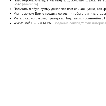
Пиво Корона Алатау, Пивзавод № 1, Золотая Кружка, Тетер
Брес
[
Алкоголь
]
Получить любую сумму денег, что вам сейчас нужно, как к
Мы поможем Вам с кредита сегодня чтобы оплатить стары
Металлоконструкции, Траверса, Надставки, Кронштейны, Н
WWW.САЙТЫ-ВСЕМ.РФ
[
Создание сайтов,Услуги интерне