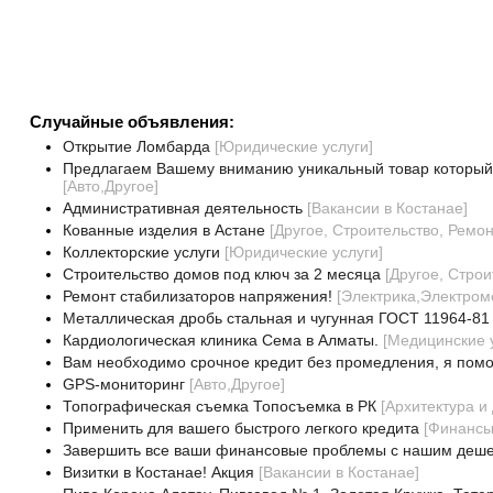
Случайные объявления:
Открытие Ломбарда
[
Юридические услуги
]
Предлагаем Вашему вниманию уникальный товар который 
[
Авто,Другое
]
Административная деятельность
[
Вакансии в Костанае
]
Кованные изделия в Астане
[
Другое, Строительство, Ремо
Коллекторские услуги
[
Юридические услуги
]
Строительство домов под ключ за 2 месяца
[
Другое, Строи
Ремонт стабилизаторов напряжения!
[
Электрика,Электром
Металлическая дробь стальная и чугунная ГОСТ 11964-81 
Кардиологическая клиника Сема в Алматы.
[
Медицинские у
Вам необходимо срочное кредит без промедления, я помо
GPS-мониторинг
[
Авто,Другое
]
Топографическая съемка Топосъемка в РК
[
Архитектура и
Применить для вашего быстрого легкого кредита
[
Финансы
Завершить все ваши финансовые проблемы с нашим деше
Визитки в Костанае! Акция
[
Вакансии в Костанае
]