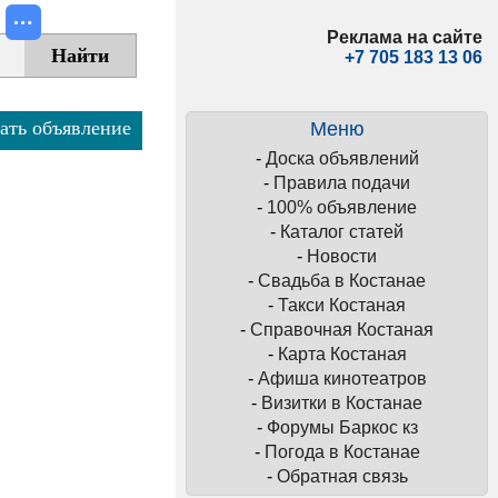
Реклама на сайте
+7 705 183 13 06
ать объявление
Меню
-
Доска объявлений
-
Правила подачи
-
100% объявление
-
Каталог статей
-
Новости
-
Свадьба в Костанае
-
Такси Костаная
-
Справочная Костаная
-
Карта Костаная
-
Афиша кинотеатров
-
Визитки в Костанае
-
Форумы Баркос кз
-
Погода в Костанае
-
Обратная связь