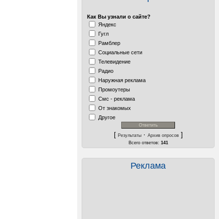
Как Вы узнали о сайте?
Яндекс
Гугл
Рамблер
Социальные сети
Телевидение
Радио
Наружная реклама
Промоутеры
Смс - реклама
От знакомых
Другое
[
·
]
Результаты
Архив опросов
Всего ответов:
141
Реклама