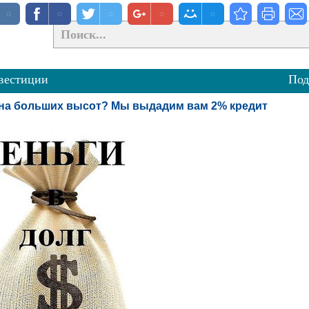
вестиции
Под
с на больших высот? Мы выдадим вам 2% кредит