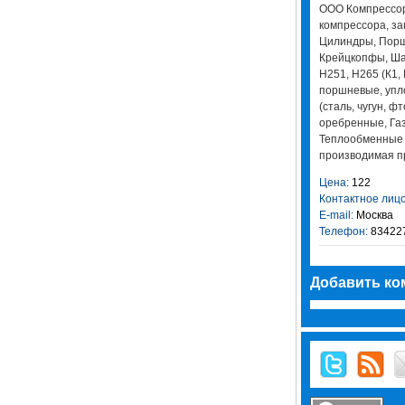
ООО Компрессор
компрессора, за
Цилиндры, Порш
Крейцкопфы, Ша
Н251, Н265 (К1,
поршневые, упл
(сталь, чугун, ф
оребренные, Га
Теплообменные 
производимая п
Цена:
122
Контактное лицо
E-mail:
Москва
Телефон:
83422
Добавить ко