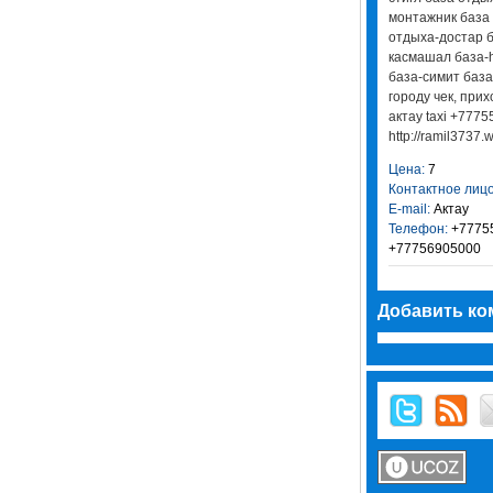
монтажник база
отдыха-достар б
касмашал база-h
база-симит база
городу чек, прих
актау taxi +777
http://ramil3737.w
Цена:
7
Контактное лицо
E-mail:
Актау
Телефон:
+7775
+77756905000
Добавить ко