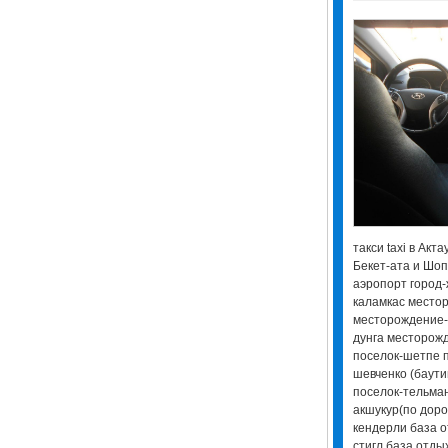
такси taxi в Акт
Бекет-ата и Шоп
аэропорт город
каламкас место
месторождение-
дунга месторож
поселок-шетпе 
шевченко (баути
поселок-тельман
акшукур(по доро
кендерли база о
стигл база отды