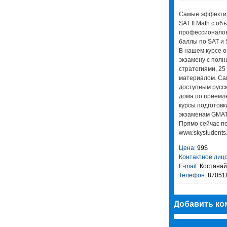
Самые эффектив
SAT II Math с о
профессионалов
баллы по SAT и 
В нашем курсе о
экзамену с пол
стратегиями, 25
материалом. Са
доступным русск
дома по приемл
курсы подготовк
экзаменам GMAT, 
Прямо сейчас п
www.skystudents
Цена:
99$
Контактное лицо
E-mail:
Костанай
Телефон:
87051
Добавить ко