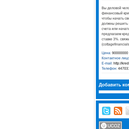
Вы деловой чел
финансовый криз
чтобы начать св
должны решить к
счета или нача
предлагаем кред
ставке 3%. свяж
(cottagefinanci
Цена:
90000000
Контактное лицо
E-mail:
http://kre
Телефон:
44703
Добавить ко