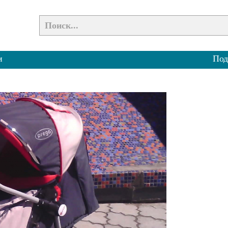
и
Под