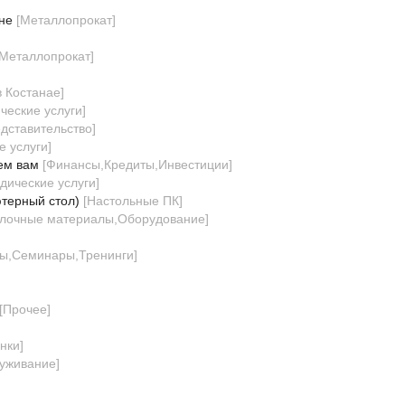
не
[
Металлопрокат
]
Металлопрокат
]
в Костанае
]
ческие услуги
]
едставительство
]
 услуги
]
ем вам
[
Финансы,Кредиты,Инвестиции
]
дические услуги
]
ютерный стол)
[
Настольные ПК
]
елочные материалы,Оборудование
]
сы,Семинары,Тренинги
]
[
Прочее
]
нки
]
луживание
]