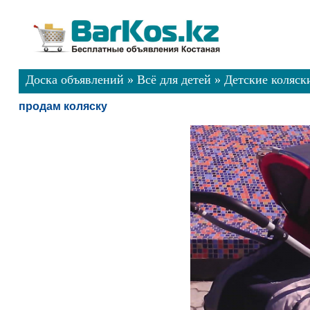
Доска объявлений
»
Всё для детей
»
Детские коляск
продам коляску