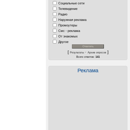
Социальные сети
Телевидение
Радио
Наружная реклама
Промоутеры
Смс - реклама
От знакомых
Другое
[
·
]
Результаты
Архив опросов
Всего ответов:
141
Реклама