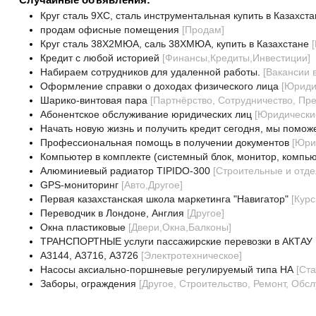
Круг сталь 9ХС, сталь инструментальная купить в Казахста
продам офисные помещения
[
Продам
]
Круг сталь 38Х2МЮА, саль 38ХМЮА, купить в Казахстане
[
Кредит с любой историей
[
Финансы,Кредиты,Инвестиции
]
Нaбирaем сотрудников для удaленной рaботы.
[
Вакансии 
Оформление справки о доходах физического лица
[
Юриди
Шарико-винтовая пара
[
Партнёрство, Сотрудничество, Пр
Абонентское обслуживание юридических лиц
[
Юридические
Начать новую жизнь и получить кредит сегодня, мы помож
Профессиональная помощь в получении документов
[
Юри
Компьютер в комплекте (системный блок, монитор, компь
Алюминиевый радиатор TIPIDO-300
[
Строительные и отд
GPS-мониторинг
[
Авто,Другое
]
Первая казахстанская школа маркетинга "Навигатор"
[
Кур
Переводчик в Лондоне, Англия
[
Другое
]
Окна пластиковые
[
Двери,Окна,Балконы
]
ТРАНСПОРТНЫЕ услуги пассажирские перевозки в АКТАУ
А3144, А3716, А3726
[
Электротехническое
]
Насосы аксиально-поршневые регулируемый типа НА
[
Ста
Заборы, ограждения
[
Другое, Строительство, Ремонт, Обс