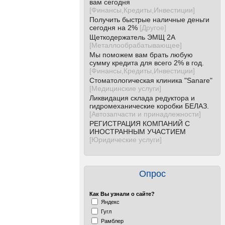
вам сегодня
[
Финансы,Кредиты,Инвестиции
]
Получить быстрые наличные деньги
сегодня на 2%
[
Другое
]
Щеткодержатель ЭМЩ 2А
[
Металлообрабатывающее
]
Мы поможем вам брать любую
сумму кредита для всего 2% в год.
[
Финансы,Кредиты,Инвестиции
]
Стоматологическая клиника "Sanare"
[
Медицинские услуги
]
Ликвидация склада редуктора и
гидромеханические коробки БЕЛАЗ.
[
Автозапчасти и принадлежности
]
РЕГИСТРАЦИЯ КОМПАНИЙ С
ИНОСТРАННЫМ УЧАСТИЕМ
[
Юридические услуги
]
Опрос
Как Вы узнали о сайте?
Яндекс
Гугл
Рамблер