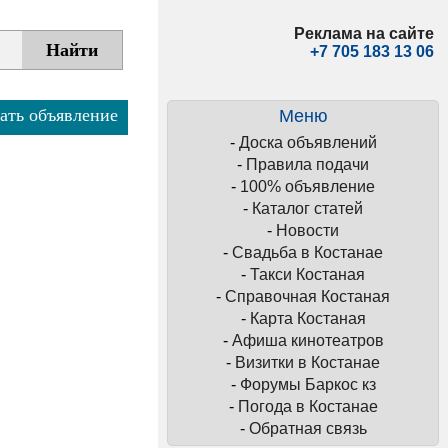
Реклама на сайте
+7 705 183 13 06
ать объявление
Меню
-
Доска объявлений
-
Правила подачи
-
100% объявление
-
Каталог статей
-
Новости
-
Свадьба в Костанае
-
Такси Костаная
-
Справочная Костаная
-
Карта Костаная
-
Афиша кинотеатров
-
Визитки в Костанае
-
Форумы Баркос кз
-
Погода в Костанае
-
Обратная связь