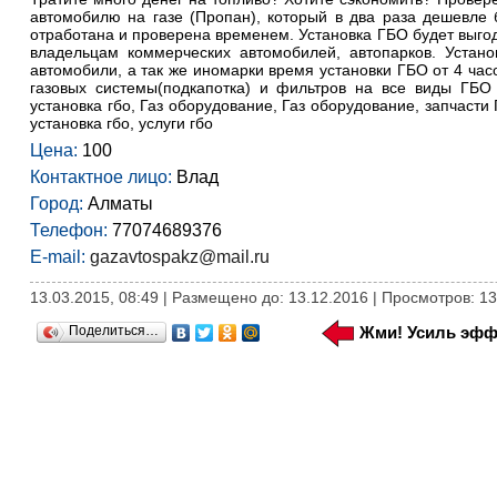
автомобилю на газе (Пропан), который в два раза дешевле 
отработана и проверена временем. Установка ГБО будет выго
владельцам коммерческих автомобилей, автопарков. Устан
автомобили, а так же иномарки время установки ГБО от 4 час
газовых системы(подкапотка) и фильтров на все виды ГБО
установка гбо, Газ оборудование, Газ оборудование, запчаст
установка гбо, услуги гбо
Цена:
100
Контактное лицо:
Влад
Город:
Алматы
Телефон:
77074689376
E-mail:
gazavtospakz@mail.ru
13.03.2015, 08:49 | Размещено до: 13.12.2016 | Просмотров: 1
Поделиться…
Жми! Усиль эфф