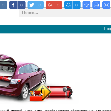
Под
енный способ - установить газобаллонное оборудование: это позв