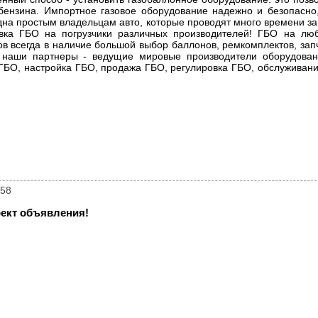
бензина. Импортное газовое оборудование надежно и безопасно
дна простым владельцам авто, которые проводят много времени за
овка ГБО на погрузчики различных производителей! ГБО на лю
ов всегда в наличие большой выбор баллонов, ремкомплектов, зап
 наши партнеры - ведущие мировые производители оборудовани
и ГБО, настройка ГБО, продажа ГБО, регулировка ГБО, обслуживани
358
ект объявления!