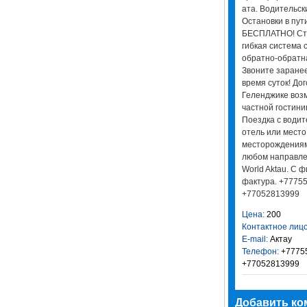
ата. Водительск
Остановки в пути
БЕСПЛАТНО! Сто
гибкая система с
обратно-обратн
Звоните заранее
время суток! До
Геленджике воз
частной гостини
Поездка с водит
отель или место
месторождениям 
любом направлен
World Aktau. С 
фактура. +7775
+77052813999
Цена:
200
Контактное лицо
E-mail:
Актау
Телефон:
+77755
+77052813999
Добавить ко