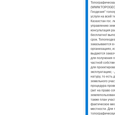
Топографическа
(WWW.TOPOGEO.
Геодезия" топог
услуги на всей 
Казахстан гос. 
управлению зем
консультация ра
бесплатно! выпо
срок. Топогеоде
заказываются в
организациях, и
выдаются заказч
для получения г
частной собстве
для проектирова
эксплуатацию; - 
натуру, то есть
земельного учас
процедура прово
(акт на право со
землепользовани
также план учас
фактическое ме
местности. Для 
топографическую