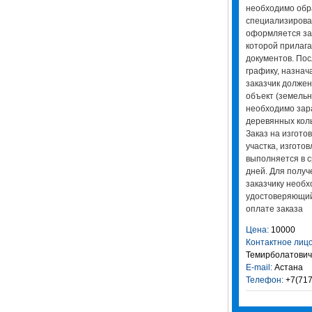
необходимо обра
специализирова
оформляется зая
которой прилаг
документов. Пос
графику, назнача
заказчик должен
объект (земельн
необходимо зара
деревянных коль
Заказ на изгото
участка, изгото
выполняется в с
дней. Для получ
заказчику необх
удостоверяющий 
оплате заказа
Цена:
10000
Контактное лицо
Темирболатович
E-mail:
Астана
Телефон:
+7(717