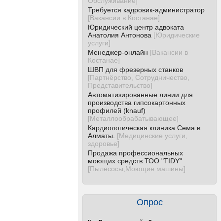
Обслуживание
]
Требуется кадровик-администратор
[
Вакансии в Костанае
]
Юридический центр адвоката
Анатолия Антонова
[
Юридические
услуги
]
Менеджер-онлайн
[
Вакансии в
Костанае
]
ШВП для фрезерных станков
[
Партнёрство, Сотрудничество,
Представительство
]
Автоматизированные линии для
производства гипсокартонных
профилей (knauf)
[
Металлообрабатывающее
]
Кардиологическая клиника Сема в
Алматы.
[
Медицинские услуги,
здоровье
]
Продажа профессиональных
моющих средств ТОО "TIDY"
[
Пылесосы,Моющие машины
]
Опрос