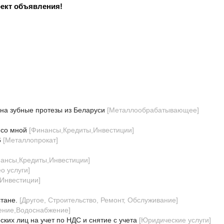
ект объявления!
на зубные протезы из Беларуси
[
Металлообрабатывающее
]
 со мной
[
Финансы,Кредиты,Инвестиции
]
6
[
Металлопрокат
]
ансы,Кредиты,Инвестиции
]
о услуги
]
Инвестиции
]
тане.
[
Другое, Строительство, Ремонт, Обслуживание
]
ление,Водоснабжение
]
их лиц на учет по НДС и снятие с учета
[
Юридические услуги
]