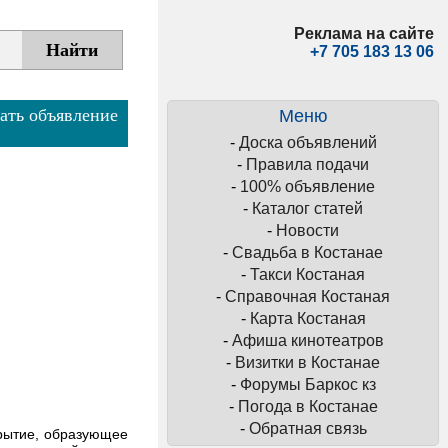
Реклама на сайте
+7 705 183 13 06
ать объявление
Меню
-
Доска объявлений
-
Правила подачи
-
100% объявление
-
Каталог статей
-
Новости
-
Свадьба в Костанае
-
Такси Костаная
-
Справочная Костаная
-
Карта Костаная
-
Афиша кинотеатров
-
Визитки в Костанае
-
Форумы Баркос кз
-
Погода в Костанае
-
Обратная связь
крытие, образующее