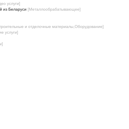
део услуги
]
й из Беларуси
[
Металлообрабатывающее
]
троительные и отделочные материалы,Оборудование
]
е услуги
]
м
]