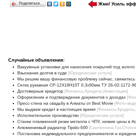
Поделиться…
Жми! Усиль эфф
Случайные объявления:
Вакуумные установки для нанесения покрытий под золото 
Взыскание долгов в суде
[
Юридические услуги
]
Мы решим вашу финансовую проблему сейчас, свяжитесь
Сетка рукавная СР-12Х18Н10Т 0,3х90мм ТУ 26-02-1172-9
Достоверные кредитор
[
Финансы,Кредиты,Инвестиции
]
Оформление и подтверждение документов о доходах
[
Фин
Пресс-стена на свадьбу в Алматы от Best Movie
[
Фото-виде
Мы выдаем кредит в настоящее время
[
Финансы,Кредиты,
Исполнительное производство
[
Юридические услуги
]
Станки плазменной резки металла с ЧПУ, низкие цены в Ас
Алюминиевый радиатор Tipido-500
[
Сантехника,Газ,Отоп
Постановка индивидуального предпринимателя и юридическ