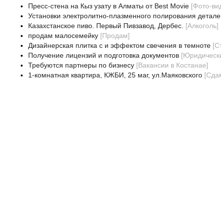
Пресс-стена на Кыз узату в Алматы от Best Movie
[
Фото-ви
Установки электролитно-плазменного полирования детале
Казахстанское пиво. Первый Пивзавод, Дербес.
[
Алкоголь
]
продам малосемейку
[
Продам
]
Дизайнерская плитка с и эффектом свечения в темноте
[
С
Получение лицензий и подготовка документов
[
Юридически
Требуются партнеры по бизнесу
[
Вакансии в Костанае
]
1-комнатная квартира, КЖБИ, 25 маг, ул.Маяковского
[
Сда