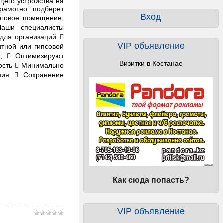
щего устройства на
грамотно подберет
Вход
рговое помещение,
Наши специалисты
для организаций 
VIP объявление
тной или гипсовой
;  Оптимизируют
Визитки в Костанае
кость  Минимально
ния  Сохранение
Как сюда попасть?
VIP объявление