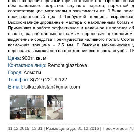
после твердения прочный горизонтальный пол. Прекрасно вы
нём напольного покрытия: штучного паркета, паркетной 
соответствующие материалы в зависимости от:  Вида поме
производственный цех  Требуемой толщины выравнива
Высококвалифицированные мастера с накопленным богатым о
Применяют в работе эффективное и надежное импортное об
основе, разработанные по самым передовым технологиям
выделенные средства Преимущества наливного пола  Соотве
возможная толщина – 3,5 мм.  Высокая механическая 
первоначальных качеств на протяжении всего срока службы  В
Цена:
900тг. кв. м.
Контактное лицо:
Remont.glazzkova
Город:
Алматы
Телефон:
8(727) 221-9-122
E-mail:
tstkazakhstan@gmail.com
11.12.2015, 13:31 | Размещено до: 31.12.2016 | Просмотров: 78