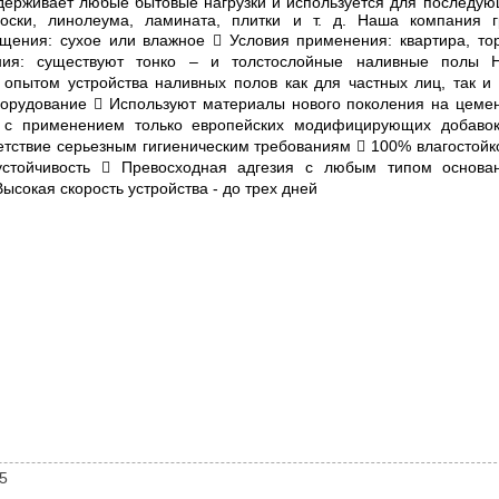
держивает любые бытовые нагрузки и используется для последую
доски, линолеума, ламината, плитки и т. д. Наша компания 
щения: сухое или влажное  Условия применения: квартира, то
ния: существуют тонко – и толстослойные наливные полы 
пытом устройства наливных полов как для частных лиц, так и 
орудование  Используют материалы нового поколения на цемен
 с применением только европейских модифицирующих добавок
тствие серьезным гигиеническим требованиям  100% влагостой
устойчивость  Превосходная адгезия с любым типом основа
ысокая скорость устройства - до трех дней
5