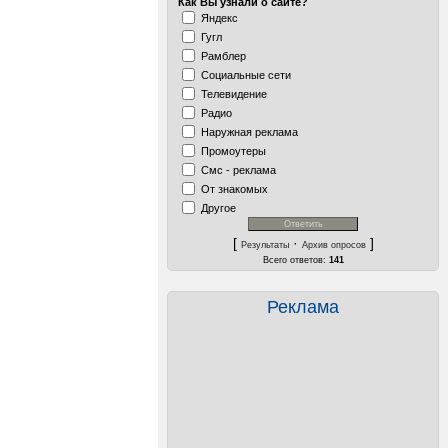
Как Вы узнали о сайте?
Яндекс
Гугл
Рамблер
Социальные сети
Телевидение
Радио
Наружная реклама
Промоутеры
Смс - реклама
От знакомых
Другое
[
·
]
Результаты
Архив опросов
Всего ответов:
141
Реклама