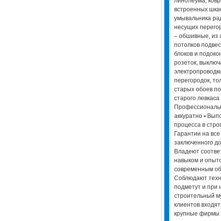
линолеума, ков
встроенных шка
умывальника рад
несущих перегор
– обшивные, из 
потолков подвес
блоков и подоко
розеток, выключ
электропроводк
перегородок, то
старых обоев по
старого левкаса 
Профессиональн
аккуратно ▪ Вып
процесса в стро
Гарантии на все
заключенного до
Владеют соотве
навыком и опыт
современным об
Соблюдают техни
подметут и при 
строительный му
клиентов входят 
крупные фирмы 