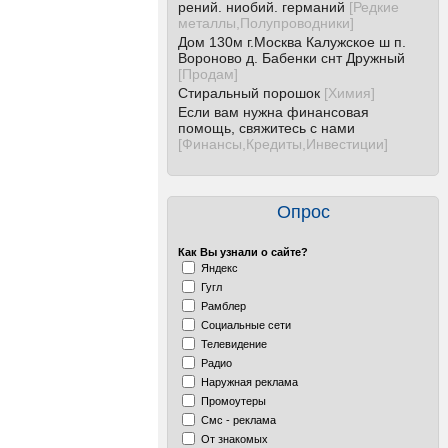
рений. ниобий. германий
[
Редкие
металлы,Полупроводники
]
Дом 130м г.Москва Калужское ш п.
Вороново д. Бабенки снт Дружный
[
Продам
]
Стиральный порошок
[
Химия
]
Если вам нужна финансовая
помощь, свяжитесь с нами
[
Финансы,Кредиты,Инвестиции
]
Опрос
Как Вы узнали о сайте?
Яндекс
Гугл
Рамблер
Социальные сети
Телевидение
Радио
Наружная реклама
Промоутеры
Смс - реклама
От знакомых