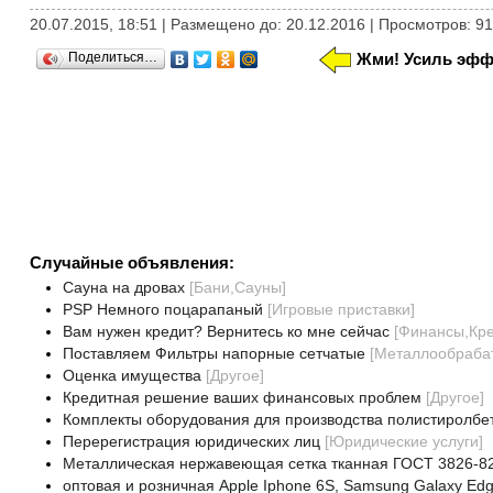
20.07.2015, 18:51 | Размещено до: 20.12.2016 | Просмотров: 9
Поделиться…
Жми! Усиль эфф
Случайные объявления:
Сауна на дровах
[
Бани,Сауны
]
PSP Немного поцарапаный
[
Игровые приставки
]
Вам нужен кредит? Вернитесь ко мне сейчас
[
Финансы,Кре
Поставляем Фильтры напорные сетчатые
[
Металлообраб
Оценка имущества
[
Другое
]
Кредитная решение ваших финансовых проблем
[
Другое
]
Комплекты оборудования для производства полистиролбе
Перерегистрация юридических лиц
[
Юридические услуги
]
Металлическая нержавеющая сетка тканная ГОСТ 3826-82 
oптовая и розничная Apple Iphone 6S, Samsung Galaxy Ed