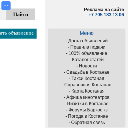
Реклама на сайте
+7 705 183 13 06
ать объявление
Меню
-
Доска объявлений
-
Правила подачи
-
100% объявление
-
Каталог статей
-
Новости
-
Свадьба в Костанае
-
Такси Костаная
-
Справочная Костаная
-
Карта Костаная
-
Афиша кинотеатров
-
Визитки в Костанае
-
Форумы Баркос кз
-
Погода в Костанае
-
Обратная связь