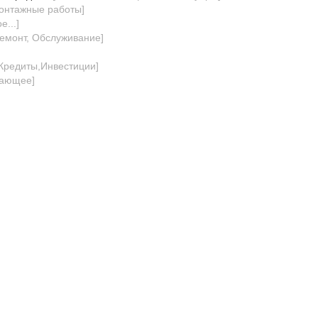
онтажные работы
]
е...
]
Ремонт, Обслуживание
]
]
Кредиты,Инвестиции
]
вающее
]