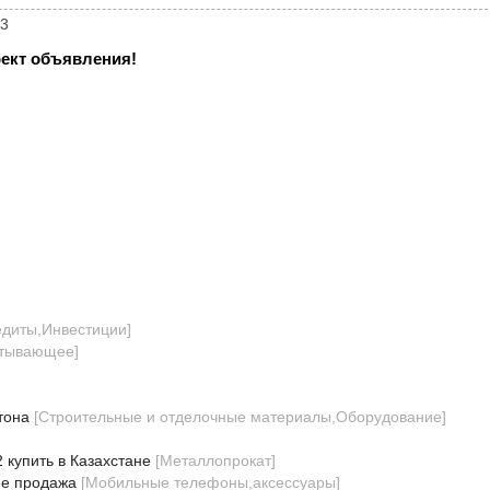
13
ект объявления!
диты,Инвестиции
]
атывающее
]
тона
[
Строительные и отделочные материалы,Оборудование
]
купить в Казахстане
[
Металлопрокат
]
ge продажа
[
Мобильные телефоны,аксессуары
]