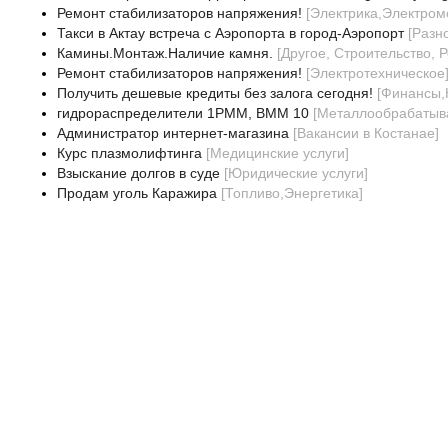
Ремонт стабилизаторов напряжения!
[
Электрика,Электром
Такси в Актау встреча с Аэропорта в город-Аэропорт
[
Разно
Камины.Монтаж.Наличие камня.
[
Другое, Строительство, 
Ремонт стабилизаторов напряжения!
[
Электротехническое
Получить дешевые кредиты без залога сегодня!
[
Финансы,
гидрораспределители 1РММ, ВММ 10
[
Металлообрабаты
Администратор интернет-магазина
[
Вакансии в Костанае
]
Курс плазмолифтинга
[
Медицинские услуги
]
Взыскание долгов в суде
[
Юридические услуги
]
Продам уголь Каражира
[
Топливо,Энергетика
]