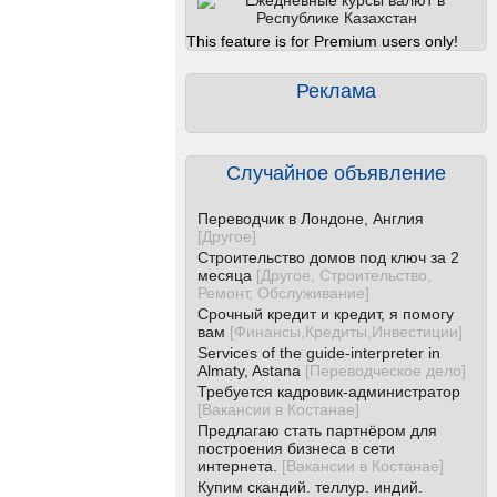
This feature is for Premium users only!
Реклама
Случайное объявление
Переводчик в Лондоне, Англия
[
Другое
]
Строительство домов под ключ за 2
месяца
[
Другое, Строительство,
Ремонт, Обслуживание
]
Срочный кредит и кредит, я помогу
вам
[
Финансы,Кредиты,Инвестиции
]
Services of the guide-interpreter in
Almaty, Astana
[
Переводческое дело
]
Требуется кадровик-администратор
[
Вакансии в Костанае
]
Предлагаю стать партнёром для
построения бизнеса в сети
интернета.
[
Вакансии в Костанае
]
Купим скандий. теллур. индий.