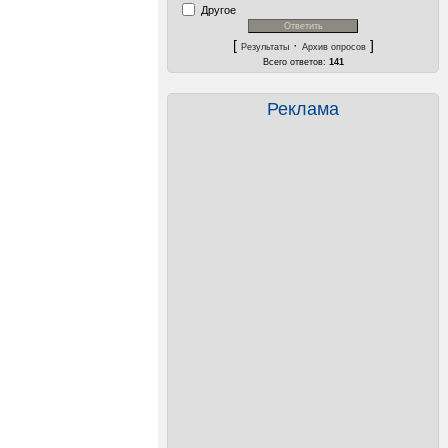
Другое
[
·
]
Результаты
Архив опросов
Всего ответов:
141
Реклама