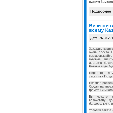
нужную Вам стор
Подробнее
Визитки в
всему Каз
Дата: 26.08.20
Заказать визит
очень просто. 
согласовывайт
готовые визит
доставка бесп
Разные виды бу
Переплет, ла
заказчику. По ц
Цветная распеч
Скидки на тира
грамоты и много
Вы можете за
Казахстану. Д
бандеролью или
Условия заказа