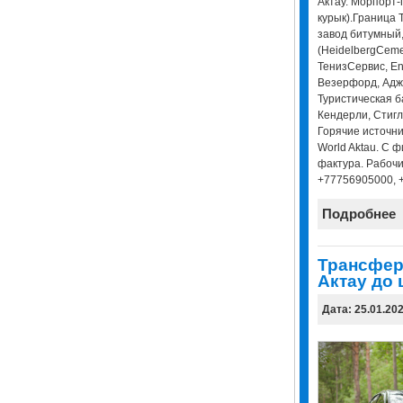
Актау. Морпорт-
курык).Граница 
завод битумный
(HeidelbergCeme
ТенизСервис, Enk
Везерфорд, Адж
Туристическая ба
Кендерли, Стигл
Горячие источник
World Aktau. С 
фактура. Рабочи
+77756905000, 
Подробнее
Трансфер
Актау до 
Дата: 25.01.20