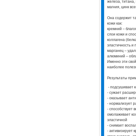
железа, титана, 
магния, цинк вс
Она содержит т
кожи как:
кремний – благо
слои кожи и сп
коллагена (белк
эластичность и 
марганец – удал
алюминий – обл
Именно эти свой
наиболее полез
Результаты пр
- подсушивает 
- сужает расши
- оказывает ант
- нормализует р
- способствует 
омолаживает кож
эластичной
- снимает воспа
- активизирует 