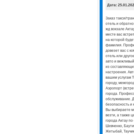
Дата: 25.01.20
Заказ такси/тра
отель и обратно.
жд вокзале Акта
месте вас встрет
на которой буде
фамилия. Профе
довезет вас с к
отель или друго
авто и вежливый
из составляющи
настроения. Авт
вашим услугам T
городу, межгород
Аэропорт (встре
города. Профес
обслуживание. Д
безопасность и 
Вы выбираете ма
везти, а также ц
города Актау по
Шевченко, Баути
Жетыбай, Таучик