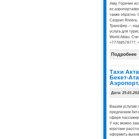
Акку, Горячие и
из аэропорта/вок
также обратно. О
Caspian Riviera, 
Трансфер — над
услуга для турис
World Aktau. Сче
+77768579777, 
Подробнее
Тахи Акта
Бекет-Ата
Аэропорт
Дата: 25.01.20
Вашим услугам л
предлагаем Актау
сфере пассажирс
У нас можно зак
короткие рассто
оформить вызов 