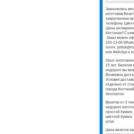
Закончились виз
изготовим Визит
закругленные кр
телефону. Цветн
Цены антикризис
Костанае!! Съем
Заказ можно оф
183-13-06 WhatsA
почте pritisk@m
или Фейсбук и хо
Опыт изготовлен
15 лет. Визитки 
недорого вы мож
Возможна достав
Условия доставк
отдельно от сто
города Костанай
бесплатно.
Визитки от 3 тен
недорого изгото
простой бумаге,
цветной бумаге
штук.
Цена визиток за