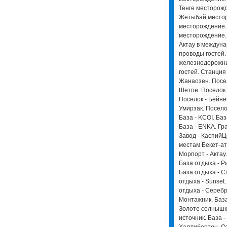
Тенге месторож
Жетыбай местор
месторождение.
месторождение. 
Актау в междуна
проводы гостей. 
железнодорожны
гостей. Станция
Жанаозен. Посел
Шетпе. Поселок 
Поселок - Бейнеу
Умирзак. Посело
База - KCOI. Ба
База - ENKA. Гр
Завод - КаспийЦ
местам Бекет-ат
Морпорт - Актау
База отдыха - Р
База отдыха - С
отдыха - Sunset
отдыха - Серебр
Монтажник. База
Золоте солнышко
источник. База 