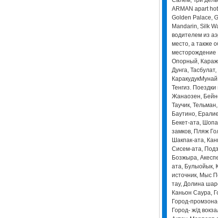
ARMAN apart hote
Golden Palace, G
Mandarin, Silk W
водителем из аэ
место, а также 
месторождение 
Опорный, Каража
Дунга, Тасбулат
КаракудукМунай,
Тенгиз. Поездки
Жанаозен, Бейне
Таучик, Тельман
Баутино, Ералие
Бекет-ата, Шопа
замков, Пляж Го
Шакпак-ата, Ка
Сисем-ата, Под
Бозжыра, Акеспе
ата, Булыойык,
источник, Мыс П
тау, Долина шар
Каньон Саура, Г
Город-промзона-
Город- ж/д вокза