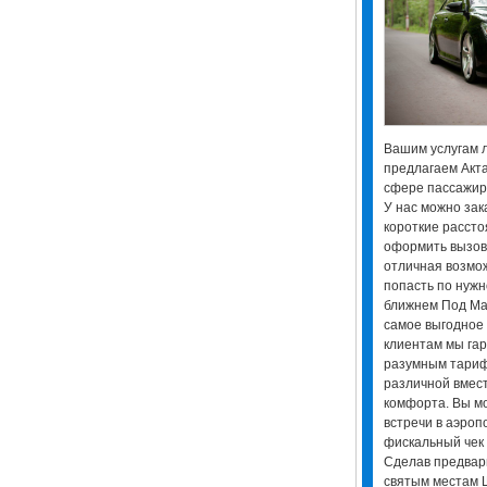
Вашим услугам л
предлагаем Актау
сфере пассажирс
У нас можно зак
короткие рассто
оформить вызов 
отличная возмо
попасть по нужно
ближнем Под Ман
самое выгодное 
клиентам мы га
разумным тариф
различной вмест
комфорта. Вы мо
встречи в аэроп
фискальный чек 
Сделав предвари
святым местам Ш