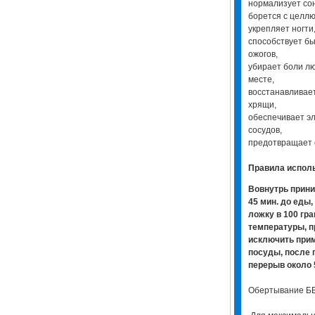
нормализует со
борется с целл
укрепляет ногти,
способствует б
ожогов,
убирает боли л
месте,
восстанавливает
хрящи,
обеспечивает э
сосудов,
предотвращает 
Правила испол
Вовнутрь прини
45 мин. до еды
ложку в 100 гр
температуры, п
исключить при
посуды, после 
перерыв около 
Обертывание Б