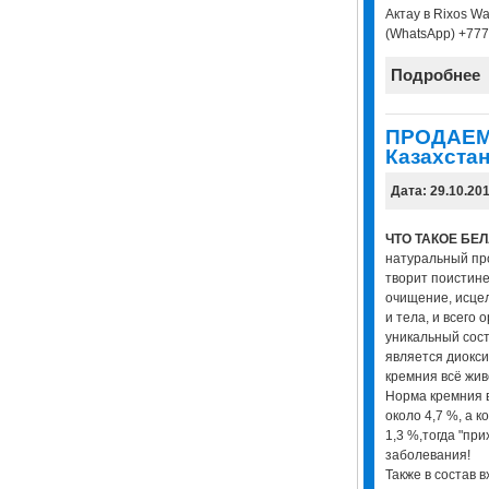
Актау в Rixos Wa
(WhatsApp) +77
Подробнее
ПРОДАЕМ
Казахстан
Дата: 29.10.20
ЧТО ТАКОЕ БЕ
натуральный про
творит поистине
очищение, исце
и тела, и всего 
уникальный сос
является диокси
кремния всё жив
Норма кремния 
около 4,7 %, а к
1,3 %,тогда "при
заболевания!
Также в состав 