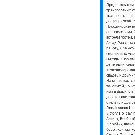
Предоставляем
транспортных ус
транспорта для 
достопримечател
Пассажирские пе
его пределами. 
встречи гостей,
Актау. Развозка
работу, с работ
спортивных мер
выезды. Обслуж
делегаций, самет
железнодорожны
свадеб и других
На месте вас вс
табличкой, на к
имя и фамилия.
довезет вас с к
отель или другое
Renaissance Hote
Victory, Holiday 
Акниет, Весёлый
Жеруйык, ЖанаOt
берег, Коктем, К
Салем, Три дель