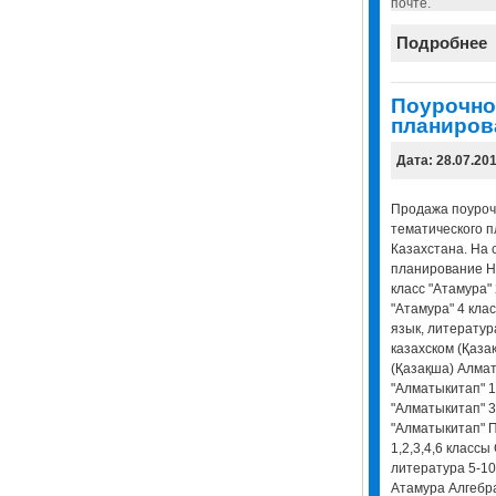
почте.
Подробнее
Поурочно
планиров
Дата: 28.07.20
Продажа поуроч
тематического п
Казахстана. На 
планирование Н
класс "Атамура" 
"Атамура" 4 клас
язык, литература
казахском (Қаза
(Қазақша) Алмат
"Алматыкитап" 1
"Алматыкитап" 3
"Алматыкитап" 
1,2,3,4,6 класс
литература 5-10 
Атамура Алгебра