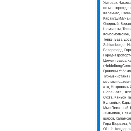
Умирзак. Часовая
по месторожден
Каламкас, Озенм
КаракудукМунай
Опорный, Боран
Шомышты, Тенги
Комсомольское, 
Тепке. База Ерс
Schlumberger, Ha
Везерфорд. Горо
Город-аэропорт-
Цемент завод К
(HeidelbergCeme
Границы Узбекис
Туркменистана (
местам подземна
ата, Некрополь 
Шопан-ата, Экск
бухта, Каньон Т
Булыойык, Кары
Мыс Песчаный, Г
Жыгылган, Пляж 
шаров, Капамсай
Гора Шеркала, А
Of Life, Кендерл