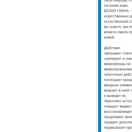
свою очередь, с
питанию кожи.
БЕЛАЯ ГЛИНА - в
искусственных д
естественный с
вы знаете, как 
можете смело пр
кожей.
Действие:
связывает токс
сорбирует и оч
микрофлоры не 
микроорганизмы
губительно дейс
поглощает канц
вредные элеме
вбирает в себя 
и выводит их.
Укрепляет естес
очищает жидкос
восстанавливае
продлевает жиз
придает дополн
нормализует кр