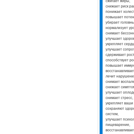
сжигает жиры,
снижает риск ра
понижает холес
повышает потен
убирает головн
нормализует ур
снимает бессон
улучшает здоров
укрепляет серд
улучшает сопро
сдерживает рост
способствует ро
повышает иммун
восстанавливае
лечит нарушения
снимает воспал
снижает симпто
улучшает оплод
снимает стресс,
укрепляет ваши
сохраняют здоро
систем,
улучшает психол
пищеварение,
восстанавливае