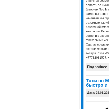
отличная возмо
попасть по нужно
ближнем Под Ман
самое выгодное 
клиентам мы га
разумным тариф
различной вмест
комфорта. Вы мо
встречи в аэроп
фискальный чек 
Сделав предвари
святым местам Ш
Актау в Rixos Wa
+77782081577, 
Подробнее
Тахи по М
быстро и
Дата: 25.01.20