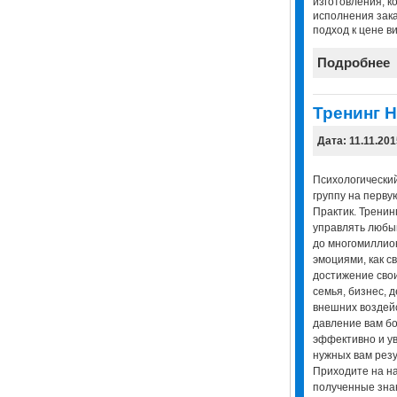
изготовления, к
исполнения зак
подход к цене ви
Подробнее
Тренинг 
Дата: 11.11.201
Психологически
группу на перву
Практик. Тренин
управлять любым
до многомиллион
эмоциями, как св
достижение свои
семья, бизнес, 
внешних воздейс
давление вам б
эффективно и у
нужных вам резу
Приходите на на
полученные зна