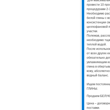
Для максимальн
провести 10 про
процедурами 2-
Необходимо расп
белой глины с в
консистенции с
целлофановой 
участки.
Полежав, рассла
необходимо тщат
теплой водой.
После использов
от всех других 
обязательно до
увлажняющим ил
глина в оберты
кожу, абсолютн
водный баланс.
Ищем постоянн
ГЛИНЫ.
Продаем БЕЛУЮ
Цена – договорн
поставки.