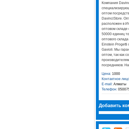
Компания Davinc
специализирующ
оптом посредст
DavinciStore. О
расположен в Ит
оптовом складе 
50000 единиц т
оптового склада
Einstein Progetti
Gavioli. Мы гар
оптом, так как 
производителям
посредников. Наш 
Цена:
1000
Контактное лицо
E-mail:
Алматы
Телефон:
05007
Добавить ко