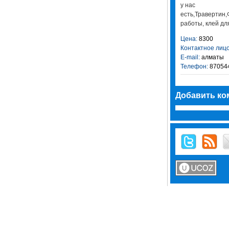
у нас
есть,Травертин
работы, клей дл
Цена:
8300
Контактное лицо
E-mail:
алматы
Телефон:
87054
Добавить ко