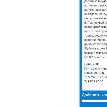
должника в суде
встречного иска
наложенных аре
обжалование су
кассационной и 
6. Послесудебн
исполнителями(
протоколов суде
торгов, решение
исполнения реше
финансовое оздо
Жубанова, дом 1
бывший мкр. Цел
59, 8 777 416 25
Цена:
2000
Контактное лицо
E-mail:
Астана
Телефон:
8 (7172
747 803 77 50
Добавить ко