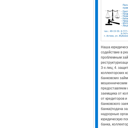
Наша юридическ
содействие в ре
проблемным займ
реструктуризаци
3-х лиц; 4. защи
коллекторских к
банковских зай
мошенническим п
предоставляем с
заемщика от кол
от кредиторов и
банковского зае
банка(подача за
надзорные орга
юридическую по
банка, коллекто