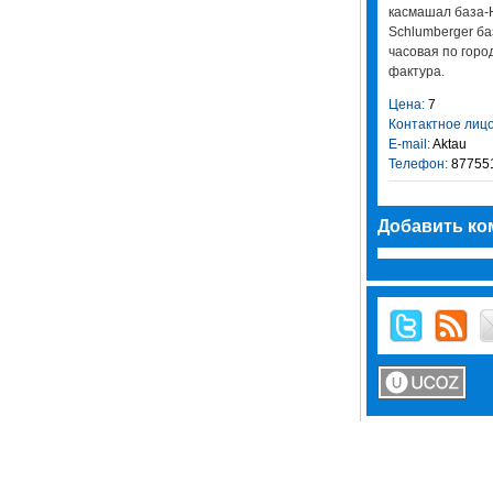
касмашал база-
Schlumberger ба
часовая по город
фактура.
Цена:
7
Контактное лицо
E-mail:
Aktau
Телефон:
87755
Добавить ко