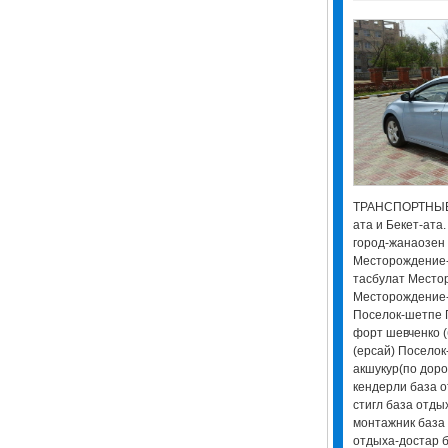
ТРАНСПОРТНЫЕ 
ата и Бекет-ата
город-жанаозен
Месторождение-
тасбулат Место
Месторождение-
Поселок-шетпе 
форт шевченко (
(ерсай) Поселок
акшукур(по доро
кендерли база о
стигл база отды
монтажник база
отдыха-достар б