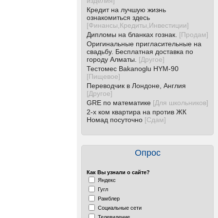
изделия
]
Кредит на лучшую жизнь
ознакомиться здесь
[
Финансы,Кредиты,Инвестиции
]
Дипломы на бланках гознак.
[
Продам
]
Оригинальные пригласительные на
свадьбу. Бесплатная доставка по
городу Алматы.
[
Другое
]
Тестомес Bakanoglu HYM-90
[
Пищевое
]
Переводчик в Лондоне, Англия
[
Другое
]
GRE по математике
[
Для школьников
]
2-х ком квартира на против ЖК
Номад посуточно
[
Сдам
]
Опрос
Как Вы узнали о сайте?
Яндекс
Гугл
Рамблер
Социальные сети
Телевидение