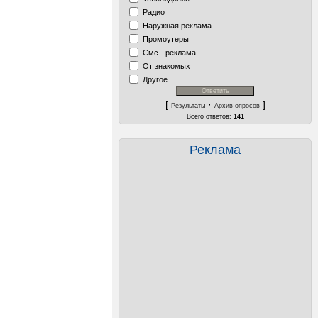
Радио
Наружная реклама
Промоутеры
Смс - реклама
От знакомых
Другое
[
·
]
Результаты
Архив опросов
Всего ответов:
141
Реклама