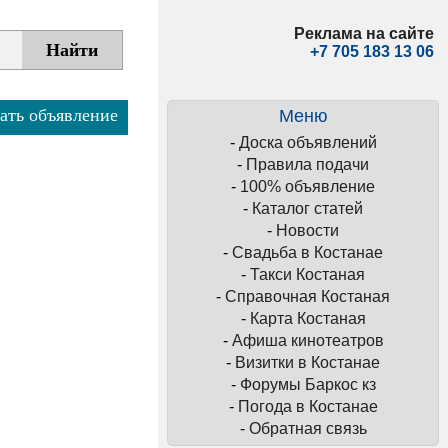
Реклама на сайте
+7 705 183 13 06
ать объявление
Меню
-
Доска объявлений
-
Правила подачи
-
100% объявление
-
Каталог статей
-
Новости
-
Свадьба в Костанае
-
Такси Костаная
-
Справочная Костаная
-
Карта Костаная
-
Афиша кинотеатров
-
Визитки в Костанае
-
Форумы Баркос кз
-
Погода в Костанае
-
Обратная связь