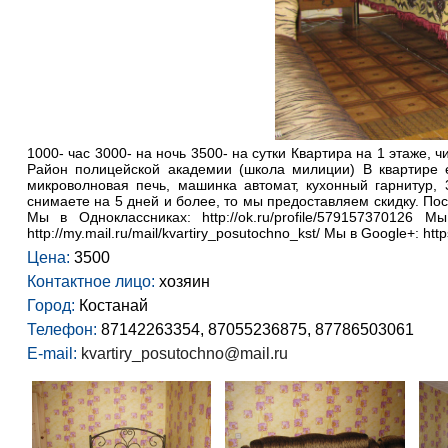
1000- час 3000- на ночь 3500- на сутки Квартира на 1 этаже, 
Район полицейской академии (школа милиции) В квартире ес
микроволновая печь, машинка автомат, кухонный гарнитур
снимаете на 5 дней и более, то мы предоставляем скидку. Посети
Мы в Одноклассниках: http://ok.ru/profile/579157370126 М
http://my.mail.ru/mail/kvartiry_posutochno_kst/ Мы в Google+: h
Цена:
3500
Контактное лицо:
хозяин
Город:
Костанай
Телефон:
87142263354, 87055236875, 87786503061
E-mail:
kvartiry_posutochno@mail.ru