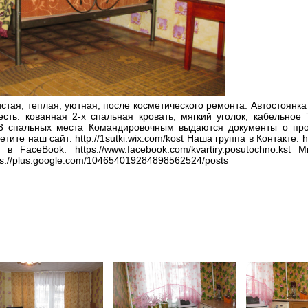
чистая, теплая, уютная, после косметического ремонта. Автостоянк
ть: кованная 2-х спальная кровать, мягкий уголок, кабельное
, 3 спальных места Командировочным выдаются документы о пр
те наш сайт: http://1sutki.wix.com/kost Наша группа в Контакте: htt
ы в FaceBook: https://www.facebook.com/kvartiry.posutochno.k
ttps://plus.google.com/104654019284898562524/posts