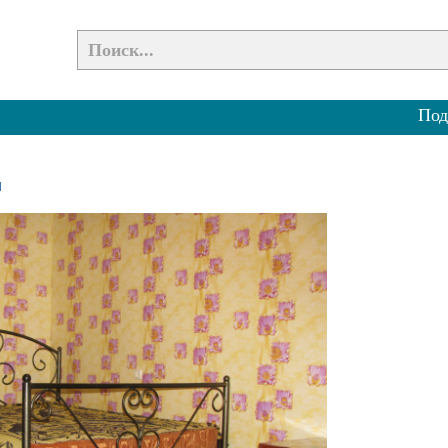
Под
и