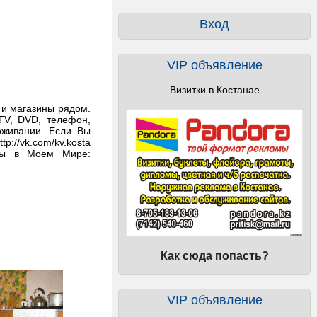
Вход
VIP объявление
Визитки в Костанае
а и магазины рядом.
 TV, DVD, телефон,
оживании. Если Вы
p://vk.com/kv.kosta
st Мы в Моем Мире:
Как сюда попасть?
VIP объявление