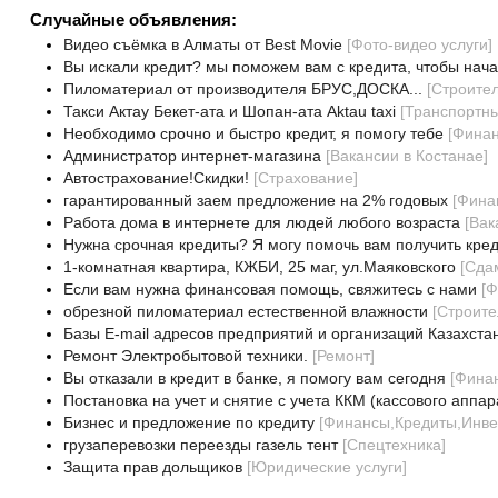
Случайные объявления:
Видео съёмка в Алматы от Best Movie
[
Фото-видео услуги
]
Вы искали кредит? мы поможем вам с кредита, чтобы нача
Пиломатериал от производителя БРУС,ДОСКА...
[
Строите
Такси Актау Бекет-ата и Шопан-ата Aktau taxi
[
Транспортны
Необходимо срочно и быстро кредит, я помогу тебе
[
Финан
Администратор интернет-магазина
[
Вакансии в Костанае
]
Автострахование!Скидки!
[
Страхование
]
гарантированный заем предложение на 2% годовых
[
Фина
Работа дома в интернете для людей любого возраста
[
Вак
Нужна срочная кредиты? Я могу помочь вам получить кред
1-комнатная квартира, КЖБИ, 25 маг, ул.Маяковского
[
Сда
Если вам нужна финансовая помощь, свяжитесь с нами
[
Ф
обрезной пиломатериал естественной влажности
[
Строите
Базы E-mail адресов предприятий и организаций Казахста
Ремонт Электробытовой техники.
[
Ремонт
]
Вы отказали в кредит в банке, я помогу вам сегодня
[
Финан
Постановка на учет и снятие с учета ККМ (кассового аппар
Бизнес и предложение по кредиту
[
Финансы,Кредиты,Инве
грузаперевозки переезды газель тент
[
Спецтехника
]
Защита прав дольщиков
[
Юридические услуги
]