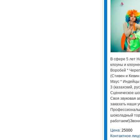
В сфере 5 лет Н
клоуны и клоуне
Воробей * Чере
(Стивен и Кевин
Маус * Индейцы 
3 (казахский, рус
Сценическое шоу
Своя звуковая а
заказать наши ус
Профессиональ
шоколадный тор
работаем!)Звони
Цена:
25000
Контактное лицо