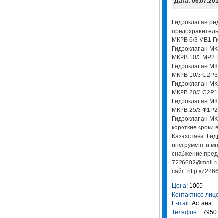
Дата: 06.07.20
Гидроклапан ре
предохранитель
МКРВ 6/3 МВ1 Г
Гидроклапан МК
МКРВ 10/3 МР2 
Гидроклапан МК
МКРВ 10/3 С2Р3
Гидроклапан МК
МКРВ 20/3 С2Р1
Гидроклапан МК
МКРВ 25/3 Ф1Р2
Гидроклапан МКР
короткие сроки 
Казахстана. Гид
инструмент и мн
снабжение предп
7226602@mail.ru
сайт: http://72266
Цена:
1000
Контактное лицо
E-mail:
Астана
Телефон:
+7950