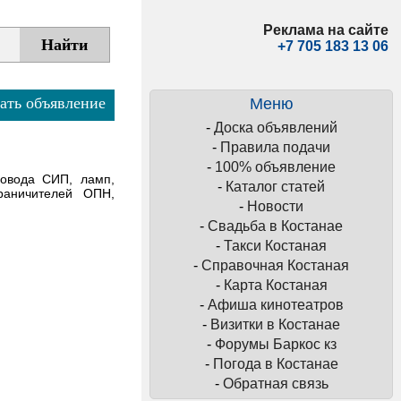
Реклама на сайте
+7 705 183 13 06
ать объявление
Меню
-
Доска объявлений
-
Правила подачи
-
100% объявление
ровода СИП, ламп,
-
Каталог статей
граничителей ОПН,
-
Новости
-
Свадьба в Костанае
-
Такси Костаная
-
Справочная Костаная
-
Карта Костаная
-
Афиша кинотеатров
-
Визитки в Костанае
-
Форумы Баркос кз
-
Погода в Костанае
-
Обратная связь