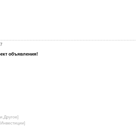
07
ект объявления!
и,Другое
]
,Инвестиции
]