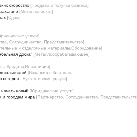
зких скоростях
[
Продажа и покупка бизнеса
]
азахстане
[
Металлопрокат
]
нах
[
Сдам
]
ридические услуги
]
тво, Сотрудничество, Представительство
]
тельные и отделочные материалы,Оборудование
]
абельная доска"
[
Металлообрабатывающее
]
сы,Кредиты,Инвестиции
]
ециальностей
[
Вакансии в Костанае
]
в сегодня.
[
Бухгалтерские услуги
]
 начать новый
[
Юридические услуги
]
м и городам мира
[
Партнёрство, Сотрудничество, Представительств