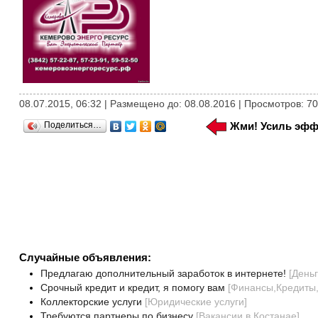
08.07.2015, 06:32 | Размещено до: 08.08.2016 | Просмотров: 7
Поделиться…
Жми! Усиль эфф
Случайные объявления:
Предлагаю дополнительный заработок в интернете!
[
Деньг
Срочный кредит и кредит, я помогу вам
[
Финансы,Кредиты
Коллекторские услуги
[
Юридические услуги
]
Требуются партнеры по бизнесу
[
Вакансии в Костанае
]