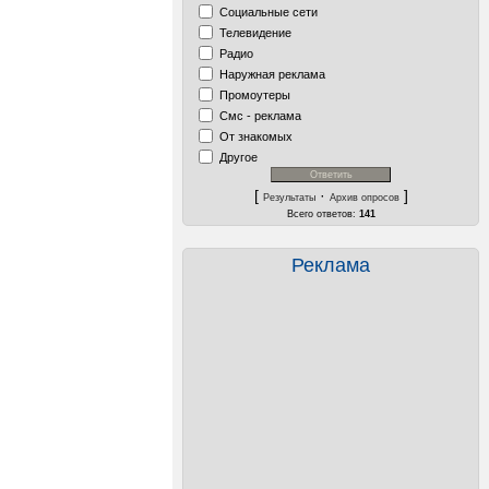
Социальные сети
Телевидение
Радио
Наружная реклама
Промоутеры
Смс - реклама
От знакомых
Другое
[
·
]
Результаты
Архив опросов
Всего ответов:
141
Реклама