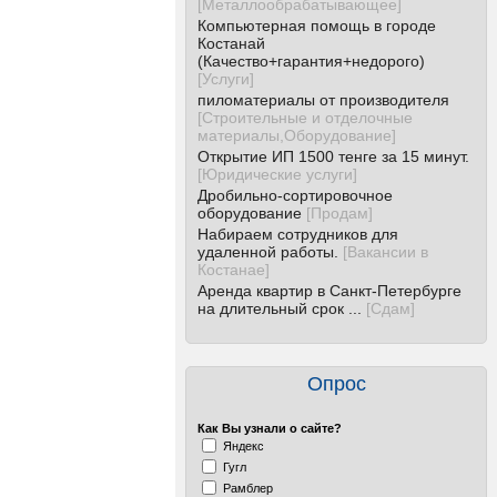
[
Металлообрабатывающее
]
Компьютерная помощь в городе
Костанай
(Качество+гарантия+недорого)
[
Услуги
]
пиломатериалы от производителя
[
Строительные и отделочные
материалы,Оборудование
]
Открытие ИП 1500 тенге за 15 минут.
[
Юридические услуги
]
Дробильно-сортировочное
оборудование
[
Продам
]
Нaбирaем сотрудников для
удaленной рaботы.
[
Вакансии в
Костанае
]
Аренда квартир в Санкт-Петербурге
на длительный срок ...
[
Сдам
]
Опрос
Как Вы узнали о сайте?
Яндекс
Гугл
Рамблер