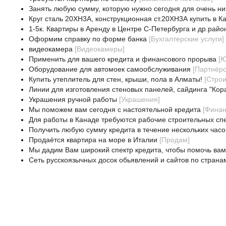
Занять любую сумму, которую нужно сегодня для очень ни
Круг сталь 20ХН3А, конструкционная ст.20ХН3А купить в К
1-5к. Квартиры в Аренду в Центре С-Петербурга и др.райо
Оформим справку по форме банка
[
Бухгалтерские услуги
]
видеокамера
[
Видеокамеры
]
Применить для вашего кредита и финансового прорыва
[
Ю
Оборудование для автомоек самообслуживания
[
Партнёрс
Купить утеплитель для стен, крыши, пола в Алматы!
[
Строи
Линии для изготовления стеновых панелей, сайдинга "Кор
Украшения ручной работы
[
Украшения
]
Мы поможем вам сегодня с настоятельной кредита
[
Финан
Для работы в Канаде требуются рабочие строительных сп
Получить любую сумму кредита в течение нескольких часо
Продаётся квартира на море в Италии
[
Продам
]
Мы дадим Вам широкий спектр кредита, чтобы помочь вам
Сеть русскоязычных досок обьявлений и сайтов по страна