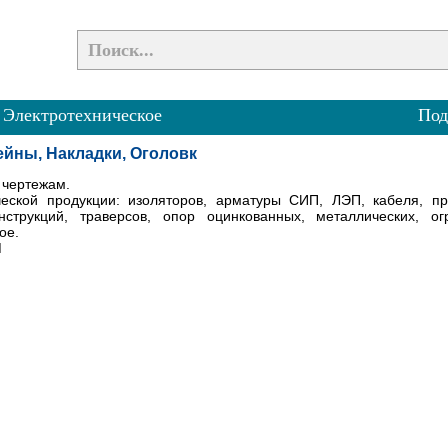
»
Электротехническое
Под
ейны, Накладки, Оголовк
 чертежам.
еской продукции: изоляторов, арматуры СИП, ЛЭП, кабеля, п
струкций, траверсов, опор оцинкованных, металлических, о
ое.
М