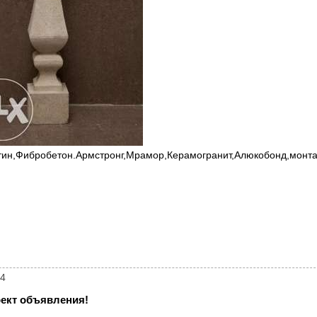
ертин,Фибробетон.Армстронг,Мрамор,Керамогранит,Алюкобонд,монт
34
ект объявления!