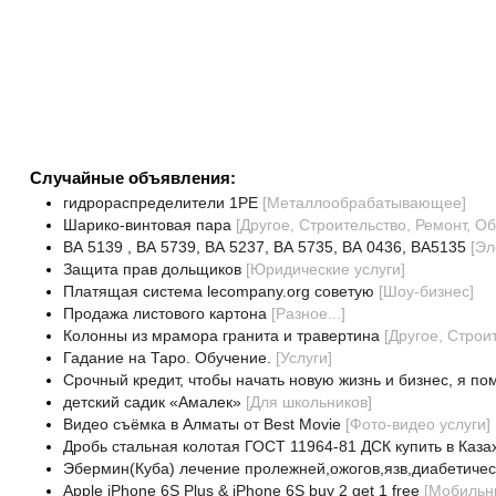
Случайные объявления:
гидрораспределители 1РЕ
[
Металлообрабатывающее
]
Шарико-винтовая пара
[
Другое, Строительство, Ремонт, О
ВА 5139 , ВА 5739, ВА 5237, ВА 5735, ВА 0436, ВА5135
[
Эл
Защита прав дольщиков
[
Юридические услуги
]
Платящая система lecompany.org советую
[
Шоу-бизнес
]
Продажа листового картона
[
Разное...
]
Колонны из мрамора гранита и травертина
[
Другое, Строи
Гадание на Таро. Обучение.
[
Услуги
]
Срочный кредит, чтобы начать новую жизнь и бизнес, я по
детский садик «Амалек»
[
Для школьников
]
Видео съёмка в Алматы от Best Movie
[
Фото-видео услуги
]
Дробь стальная колотая ГОСТ 11964-81 ДСК купить в Каза
Эбермин(Куба) лечение пролежней,ожогов,язв,диабетичес
Apple iPhone 6S Plus & iPhone 6S buy 2 get 1 free
[
Мобильн