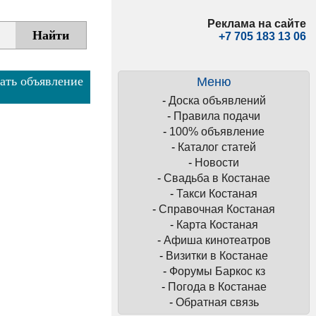
Реклама на сайте
+7 705 183 13 06
ать объявление
Меню
-
Доска объявлений
-
Правила подачи
-
100% объявление
-
Каталог статей
-
Новости
-
Свадьба в Костанае
-
Такси Костаная
-
Справочная Костаная
-
Карта Костаная
-
Афиша кинотеатров
-
Визитки в Костанае
-
Форумы Баркос кз
-
Погода в Костанае
-
Обратная связь