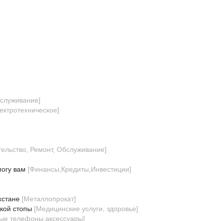
бслуживание
]
ектротехническое
]
тельство, Ремонт, Обслуживание
]
могу вам
[
Финансы,Кредиты,Инвестиции
]
хстане
[
Металлопрокат
]
кой стопы
[
Медицинские услуги, здоровье
]
ые телефоны,аксессуары
]