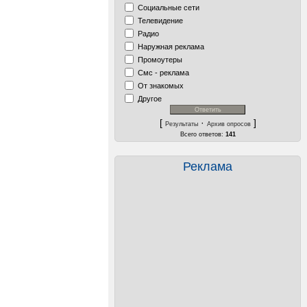
Социальные сети
Телевидение
Радио
Наружная реклама
Промоутеры
Смс - реклама
От знакомых
Другое
[
·
]
Результаты
Архив опросов
Всего ответов:
141
Реклама