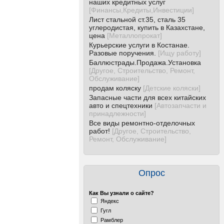
наших кредитных услуг
[
Финансы,Кредиты,Инвестиции
]
Лист стальной ст.35, сталь 35
углеродистая, купить в Казахстане,
цена
[
Металлопрокат
]
Курьерские услуги в Костанае.
Разовые поручения.
[
Ищу работу
]
Баллюстрады.Продажа.Установка
[
Другое, Строительство, Ремонт,
Обслуживание
]
продам коляску
[
Детские коляски
]
Запасные части для всех китайских
авто и спецтехники
[
Автозапчасти и
принадлежности
]
Все виды ремонтно-отделочных
работ!
[
Другое, Строительство,
Ремонт, Обслуживание
]
Опрос
Как Вы узнали о сайте?
Яндекс
Гугл
Рамблер