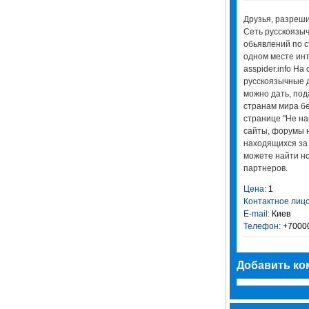
Друзья, разреш
Сеть русскоязыч
обьявлений по с
одном месте инт
asspider.info На
русскоязычные д
можно дать, под
странам мира бе
странице "Не на
сайты, форумы 
находящихся за
можете найти но
партнеров.
Цена:
1
Контактное лицо
E-mail:
Киев
Телефон:
+7000
Добавить ко